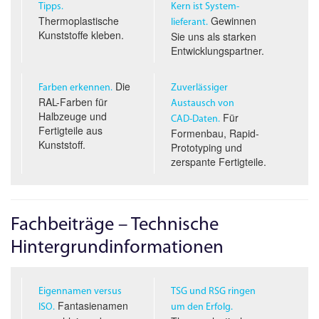
Tipps.
Kern ist System­
Thermoplastische
Gewinnen
lieferant.
Kunststoffe kleben.
Sie uns als starken
Entwicklungspartner.
Die
Farben erkennen.
Zuverlässiger
RAL-Farben für
Austausch von
Halbzeuge und
Für
CAD-D
aten.
Fertigteile aus
Formenbau, Rapid-
Kunststoff.
Prototyping und
zerspante Fertigteile.
Fachbeiträge – Technische
Hintergrundinformationen
Eigennamen versus
TSG und RSG ringen
Fantasienamen
ISO.
um den Erfolg.