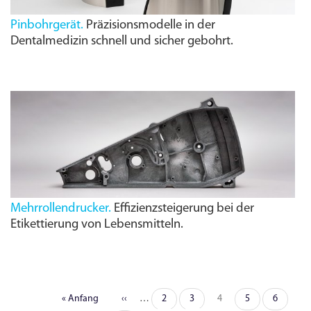
Pinbohrgerät.
Präzisionsmodelle in der
Dentalmedizin schnell und sicher gebohrt.
Mehrrollendrucker.
Effizienzsteigerung bei der
Etikettierung von Lebens­mitteln.
Erste
« Anfang
Vorherige
‹‹
…
Seite
2
Seite
3
Seite
4
Seite
5
Seite
6
Seitennummerierung