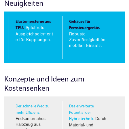
Neuigkeiten
Elastomersterne aus
Gehäuse für
Spielfreie
TPU.
Fernsteuergeräte.
Ausgleichselement
Robuste
e für Kupplungen.
Zuverlässigkeit im
mobilen Einsatz.
Konzepte und Ideen zum
Kostensenken
Der schnelle Weg zu
Das erweiterte
mehr Effizienz.
Potential der
Endkonturnahes
Durch
Hybridtechnik.
Halbzeug aus
Material- und