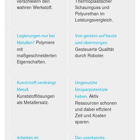
verschleiern den
Thermoplastischer
wahren Werkstoff.
Schaumguss und
Polyurethan im
Leistungs­vergleich.
Legierungen nur bei
Von gestern auf heute
Polymere
Metallen?
und übermorgen.
mit
Gesteuerte Qualität
maßgeschneiderten
durch Roboter.
Eigenschaften.
Kunststoff verdrängt
Ungenutzte
Metall.
Einsparpotentiale
Kunststofflösungen
Aktiv
heben.
als Metallersatz.
Ressourcen schonen
und dabei effizient
Zeit und Kosten
sparen.
Arbeiten im
Das unerkannte