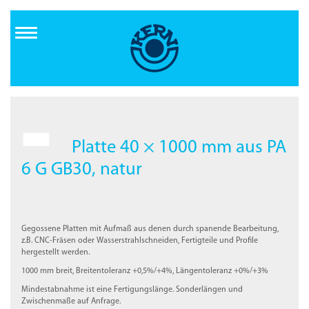
Direkt
zum
Inhalt
Platte 40 × 1000 mm aus PA
6 G GB30, natur
Gegossene Platten mit Aufmaß aus denen durch spanende Bearbeitung,
z.B. CNC-Fräsen oder Wasserstrahlschneiden, Fertigteile und Profile
hergestellt werden.
1000 mm breit, Breitentoleranz +0,5%/+4%, Längentoleranz +0%/+3%
Mindestabnahme ist eine Fertigungslänge. Sonderlängen und
Zwischenmaße auf Anfrage.