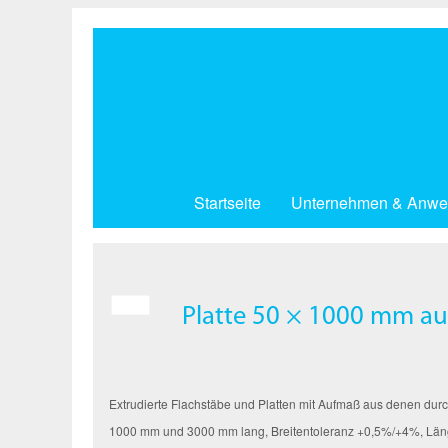
Direkt
zum
Inhalt
Startseite
Unternehmen & Anwe
Platte 50 × 1000 mm aus
Extrudierte Flachstäbe und Platten mit Aufmaß aus denen durc
1000 mm und 3000 mm lang, Breitentoleranz +0,5%/+4%, Lä