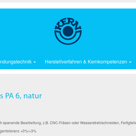
ndungstechnik
Herstellverfahren & Kernkompetenzen
 PA 6, natur
h spanende Bearbeitung, z.B. CNC-Fräsen oder Wasserstrahlschneiden, Fertigteile 
ngentoleranz +0%/+3%