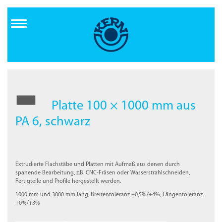
Direkt
zum
Inhalt
Platte 100 × 1000 mm aus
PA 6, schwarz
Extrudierte Flachstäbe und Platten mit Aufmaß aus denen durch
spanende Bearbeitung, z.B. CNC-Fräsen oder Wasserstrahlschneiden,
Fertigteile und Profile hergestellt werden.
1000 mm und 3000 mm lang, Breitentoleranz +0,5%/+4%, Längentoleranz
+0%/+3%