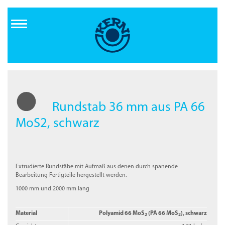
Direkt
zum
Inhalt
Rundstab 36 mm aus PA 66
MoS2, schwarz
Extrudierte Rundstäbe mit Aufmaß aus denen durch spanende
Bearbeitung Fertigteile hergestellt werden.
1000 mm und 2000 mm lang
Material
Polyamid 66 MoS
(PA 66 MoS
), schwarz
2
2