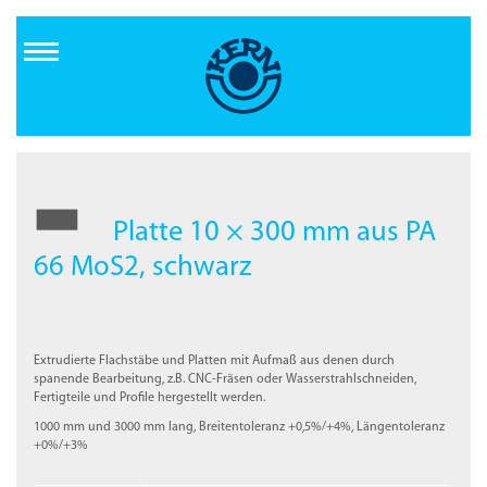
Direkt
zum
Inhalt
Platte 10 × 300 mm aus PA
66 MoS2, schwarz
Extrudierte Flachstäbe und Platten mit Aufmaß aus denen durch
spanende Bearbeitung, z.B. CNC-Fräsen oder Wasserstrahlschneiden,
Fertigteile und Profile hergestellt werden.
1000 mm und 3000 mm lang, Breitentoleranz +0,5%/+4%, Längentoleranz
+0%/+3%