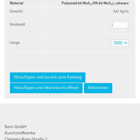
Material
Polyamid 66 MoS
(PA 66 MoS
), schwarz
2
2
Gewicht
3,61 kg/m
Stückzahl
Stückzahl
Länge
Länge
Kern GmbH
Kunststoffwerke
Clemens-Kern-Straße 1