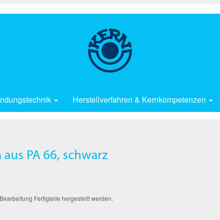
ndungstechnik
Herstellverfahren & Kernkompetenzen
 aus PA 66, schwarz
arbeitung Fertigteile hergestellt werden.