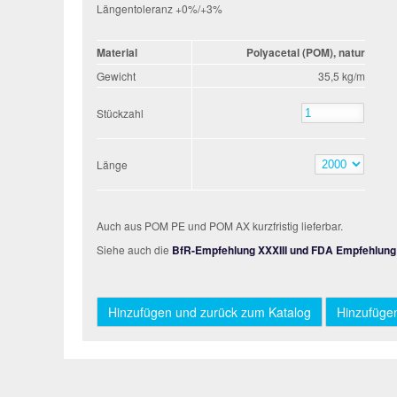
Längentoleranz +0%/+3%
Material
Polyacetal (POM), natur
Gewicht
35,5 kg/m
Stückzahl
Stückzahl
Länge
Länge
Auch aus POM PE und POM AX kurzfristig lieferbar.
Siehe auch die
BfR-Empfehlung XXXIII und FDA Empfehlung