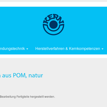
ndungstechnik
Herstellverfahren & Kernkompetenzen
 aus POM, natur
arbeitung Fertigteile hergestellt werden.