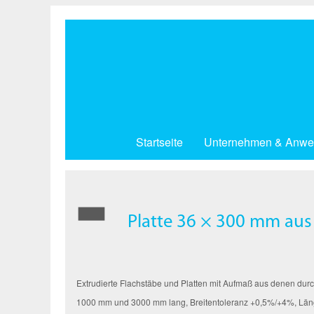
Direkt
zum
Inhalt
Startseite
Unternehmen & Anwe
Platte 36 × 300 mm au
Extrudierte Flachstäbe und Platten mit Aufmaß aus denen durc
1000 mm und 3000 mm lang, Breitentoleranz +0,5%/+4%, Lä