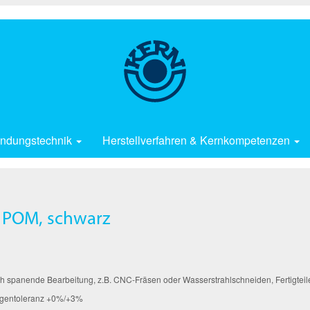
ndungstechnik
Herstellverfahren & Kernkompetenzen
s POM, schwarz
h spanende Bearbeitung, z.B. CNC-Fräsen oder Wasserstrahlschneiden, Fertigteile 
ngentoleranz +0%/+3%