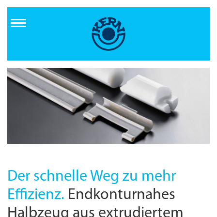
Direkt
zum
Inhalt
Der schnelle Weg zu mehr
Effizienz.
Endkonturnahes
Halbzeug aus extrudiertem