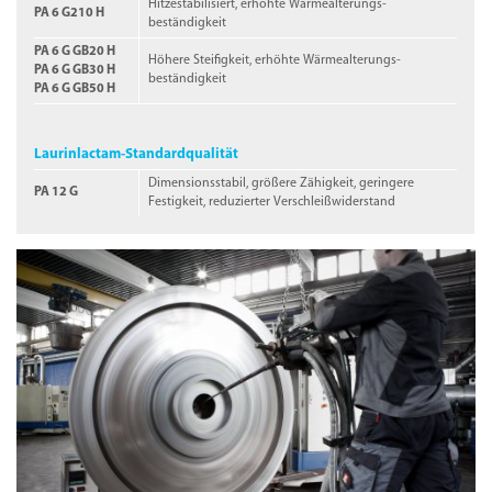
Hitzestabilisiert, erhöhte Wärme­alterungs­
PA 6 G210 H
beständigkeit
PA 6 G GB20 H
Höhere Steifigkeit, erhöhte Wärme­alterungs­
PA 6 G GB30 H
beständigkeit
PA 6 G GB50 H
Laurinlactam-Standardqualität
Dimensionsstabil, größere Zähigkeit, geringere
PA 12 G
Festigkeit, reduzierter Verschleißwiderstand