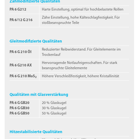
Zähmodifizierte Qualitäten
PA 6 G212
Harte Einstellung, optimal für hochbelastete Rollen
Zähe Einstellung, hohe Kälteschlagfestigkeit. Für
PA 6/12 G 216
stoßbeanspruchte Teile
Gleitmodifizierte Qualitäten
Reduzierter Reibwiderstand. Für Gleitelemente im
PA 6 G 210 Öl
Trockenlauf
Hervorragende Notlauf­eigenschaften. Für stark
PA 6 G210 AX
beanspruchte Gleitelemente
PA 6 G 210 MoS
Höhere Verschleißfestigkeit, höhere Kristallinität
2
Qualitäten mit Glasverstärkung
PA 6 G GB20
20 % Glaskugel
PA 6 G GB30
30 % Glaskugel
PA 6 G GB50
50 % Glaskugel
Hitzestabilisierte Qualitäten