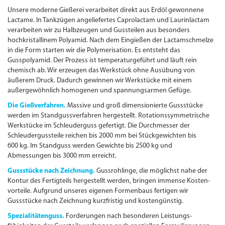
Unsere moderne Gießerei verarbeitet direkt aus Erdöl gewonnene
Lactame. In Tankzügen angeliefertes Caprolactam und Laurinlactam
verarbeiten wir zu Halbzeugen und Gussteilen aus besonders
hochkristallinem Polyamid. Nach dem Eingießen der Lactamschmelze
in die Form starten wir die Polymerisation. Es entsteht das
Gusspolyamid. Der Prozess ist temperaturgeführt und läuft rein
chemisch ab. Wir erzeugen das Werkstück ohne Ausübung von
äußerem Druck. Dadurch gewinnen wir Werkstücke mit einem
außergewöhnlich homogenen und spannungsarmen Gefüge.
Die Gießverfahren.
Massive und groß dimensionierte Gussstücke
werden im Standgussverfahren hergestellt. Rotationssymmetrische
Werkstücke im Schleuder­guss gefertigt. Die Durch­messer der
Schleuder­gussteile reichen bis 2000 mm bei Stückgewichten bis
600 kg. Im Standguss werden Gewichte bis 2500 kg und
Abmessungen bis 3000 mm erreicht.
Gussstücke nach Zeichnung.
Guss­rohlinge, die möglichst nahe der
Kontur des Fertigteils hergestellt werden, bringen immense Kosten­
vorteile. Aufgrund unseres eigenen Formenbaus fertigen wir
Gussstücke nach Zeichnung kurzfristig und kostengünstig.
Spezialitätenguss.
Forderungen nach besonderen Leistungs­