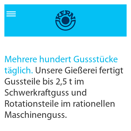
Direkt
zum
Inhalt
Mehrere hundert Gussstücke
täglich.
Unsere Gießerei fertigt
Gussteile bis 2,5 t im
Schwerkraftguss und
Rotationsteile im rationellen
Maschinenguss.