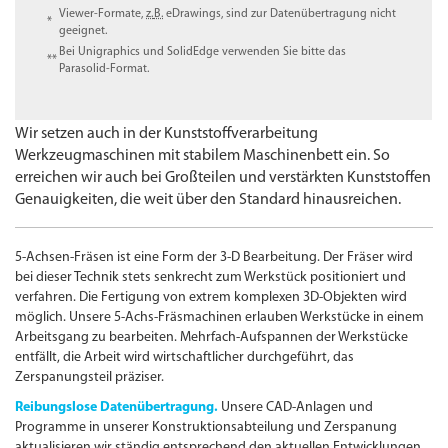
Viewer-Formate,
z.
B.
eDrawings, sind zur Datenübertragung nicht
*
geeignet.
Bei Unigraphics und SolidEdge verwenden Sie bitte das
**
Parasolid-Format.
Wir setzen auch in der Kunststoffverarbeitung
Werkzeugmaschinen mit stabilem Maschinenbett ein. So
erreichen wir auch bei Großteilen und verstärkten Kunststoffen
Genauigkeiten, die weit über den Standard hinausreichen.
5-Achsen-Fräsen ist eine Form der 3-D Bearbeitung. Der Fräser wird
bei dieser Technik stets senkrecht zum Werkstück positioniert und
verfahren. Die Fertigung von extrem komplexen
3D-
Objekten wird
möglich. Unsere 5-Achs-Fräsmachinen erlauben Werkstücke in einem
Arbeitsgang zu bearbeiten. Mehrfach-Aufspannen der Werkstücke
entfällt, die Arbeit wird wirtschaftlicher durchgeführt, das
Zerspanungs­teil präziser.
Reibungslose Datenübertragung.
Unsere
CAD
-A
nlagen und
Programme in unserer Konstruktionsabteilung und Zerspanung
aktualisieren wir ständig entsprechend den aktuellen Entwicklungen.