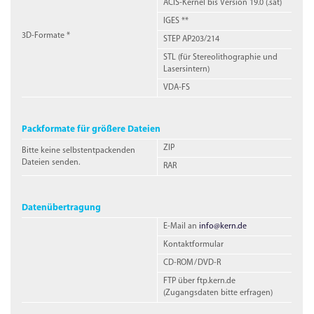
ACIS
-Kernel bis
Version 19.0
(.sat)
IGES
**
3D-
Formate *
STEP
AP203/214
STL
(für Stereolithographie und
Lasersintern)
VDA-FS
Packformate für größere Dateien
ZIP
Bitte keine selbstentpackenden
Dateien senden.
RAR
Datenübertragung
E
-Mail
an
info@kern.de
Kontaktformular
CD-ROM
/
DVD-R
FTP
über
ftp.kern.de
(Zugangsdaten bitte erfragen)