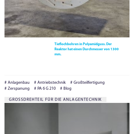
Tieflochbohren in Polyamidguss. Der
Reaktor hat einen Durchmesser von 1300
mm.
Anlagenbau
Antriebstechnik
Großteilfertigung
Zerspanung
PA 6 G 210
Blog
GROSSDREHTEIL FÜR DIE ANLAGENTECHNIK