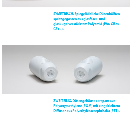
SYMETRISCH.
Spiegelbildliche Düsenhälften
spritzgegossen aus glasfaser- und
glaskugelverstärktem Polyamid (PA6 GB20
GF10).
ZWEITEILIG.
Düsengehäuse zerspant aus
Polyoxymethylene (POM) mit eingeklebtem
Diffusor aus Polyethylenterephthalat (PET).