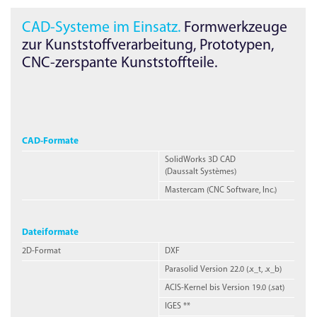
CAD-Systeme im Einsatz.
Form­werkzeuge
zur Kunststoffverarbeitung, Prototypen,
CNC
-
zerspante Kunststoffteile.
CAD-Formate
SolidWorks 3D CAD
(Daussalt Systèmes)
Mastercam
(CNC Software, Inc.)
Dateiformate
2D-
Format
DXF
Parasolid
Version 22.0
(.x_t, .x_b)
ACIS
-Kernel bis
Version 19.0
(.sat)
IGES
**