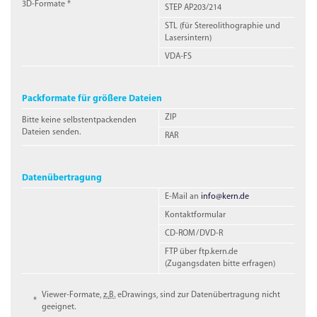
3D-
Formate *
STEP
AP203/214
STL
(für Stereolithographie und
Lasersintern)
VDA-FS
Packformate für größere Dateien
ZIP
Bitte keine selbstentpackenden
Dateien senden.
RAR
Datenübertragung
E
-Mail
an
info@kern.de
Kontaktformular
CD-ROM
/
DVD-R
FTP
über
ftp.kern.de
(Zugangsdaten bitte erfragen)
Viewer-Formate,
z.
B.
eDrawings, sind zur Datenübertragung nicht
*
geeignet.