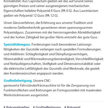
Kristallinität: Aus Caprolactam gießen wir das auf Grund seines
günstigen Preises und seiner ausgewogenen mechanischen
Eigenschaften beliebte Polyamid 6 Guss (PA 6 G). Aus Laurinlactam
gießen wir Polyamid 12 Guss (PA 12 G).
Unser Giessverfahren, die Erfahrung aus unserer Tradition und
moderne Gießereitechnik garantieren einen spannungsarmen
Polyamid­guss. Zusammen mit der hervorragenden Abriebfestigkeit
und der hohen Zähigkeit bei großer Härte entsteht der gute Guss.
Spezialitätenguss.
Forderungen nach besonderen Leistungs­
fähigkeiten der Gussteile verlangen nach speziellen Formulierungen
und Additiven: Schlagfestigkeit und Dämpfungs­vermögen,
Hitzestabilität und Wärmealterungs­beständigkeit, Verschleißfestigkeit
und Notlaufeigenschaften, Steifigkeit und Dimensionsstabilität oder
die elektrische Leitfähigkeit des Gussteils sind Merkmale, die gezielt
den Kundenwünschen angepasst werden.
Großteilefertigung.
Unsere
CNC
-
gesteuerte Fahrständerfräsmaschine ist für die Zerspanung von
Funktionsflächen und Bohrungen an Formgussteilen mit maximalen
Werkstückmassen ausgerüstet.
Polyamidgießen
Großteilfertigung
Polyamid