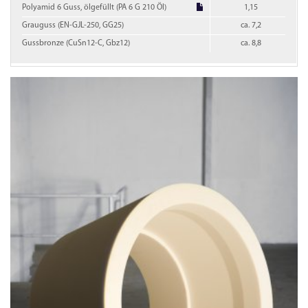
Polyamid 6 Guss, ölgefüllt (PA 6 G 210 Öl)
1,15
Grauguss (EN-GJL-250, GG25)
ca. 7,2
Gussbronze (CuSn12-C, Gbz12)
ca. 8,8