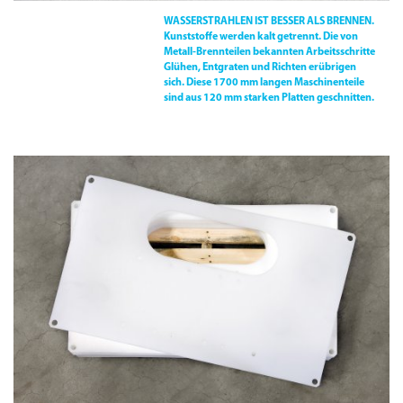
WASSERSTRAHLEN IST BESSER ALS BRENNEN.
Kunststoffe werden kalt getrennt. Die von
Metall-Brennteilen bekannten Arbeitsschritte
Glühen, Entgraten und Richten erübrigen
sich. Diese 1700 mm langen Maschinenteile
sind aus 120 mm starken Platten geschnitten.