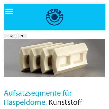
Direkt
zum
Inhalt
HASPELN
Aufsatzsegmente für
Haspeldorne.
Kunststoff