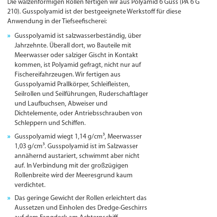
Die walzenförmigen Rollen fertigen wir aus Polyamid 6 Guss (PA 6 G
210). Gusspolyamid ist der bestgeeignete Werkstoff für diese
Anwendung in der Tiefseefischerei:
Gusspolyamid ist salzwasserbeständig, über
Jahrzehnte. Überall dort, wo Bauteile mit
Meerwasser oder salziger Gischt in Kontakt
kommen, ist Polyamid gefragt, nicht nur auf
Fischereifahrzeugen. Wir fertigen aus
Gusspolyamid Prallkörper, Schleifleisten,
Seilrollen und Seilführungen, Ruderschaftlager
und Laufbuchsen, Abweiser und
Dichtelemente, oder Antriebsschrauben von
Schleppern und Schiffen.
Gusspolyamid wiegt 1,14 g/cm³, Meerwasser
1,03 g/cm³. Gusspolyamid ist im Salzwasser
annähernd austariert, schwimmt aber nicht
auf. In Verbindung mit der großzügigen
Rollenbreite wird der Meeresgrund kaum
verdichtet.
Das geringe Gewicht der Rollen erleichtert das
Aussetzen und Einholen des Dredge-Geschirrs