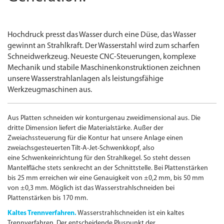
Hochdruck presst das Wasser durch eine Düse, das Wasser
gewinnt an Strahlkraft. Der Wasserstahl wird zum scharfen
Schneidwerkzeug. Neueste
CNC
-
Steuerungen, komplexe
Mechanik und stabile Maschinenkonstruktionen zeichnen
unsere Wasserstrahlanlagen als leistungs­fähige
Werkzeugmaschinen aus.
Aus Platten schneiden wir konturgenau zweidimensional aus. Die
dritte Dimension liefert die Materialstärke. Außer der
Zweiachssteuerung für die Kontur hat unsere Anlage einen
zweiachsgesteuerten Tilt-A-Jet-Schwenkkopf, also
eine Schwenkeinrichtung für den Strahlkegel. So steht dessen
Mantelfläche stets senkrecht an der Schnittstelle. Bei Plattenstärken
bis 25 mm erreichen wir eine Genauigkeit von ±
0,2 mm, bis 50 mm
von ±
0,3 mm. Möglich ist das Wasserstrahl­schneiden bei
Plattenstärken bis 170 mm.
Kaltes Trennverfahren.
Wasserstrahl­schneiden ist ein kaltes
Trennverfahren. Der entscheidende Pluspunkt der