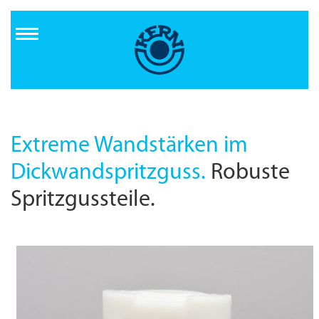
Direkt
zum
Inhalt
Extreme Wandstärken im
Dickwandspritzguss.
Robuste
Spritzgussteile.