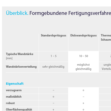
Überblick.
Formgebundene Fertigungs­verfahre
Standardspritzguss
Dickwandspritzguss
Thermop
Schaum
Typische Wandstärke
1 – 5
10 – 50
[mm]
möglichst
ungle
Wandstärkenverteilung
sehr gleichmäßig
gleichmäßig
Verteil
Eigenschaft
verzugsarm
–
○
maßstäblich
○
–
robust
–
+
Oberflächenqualität
+
○