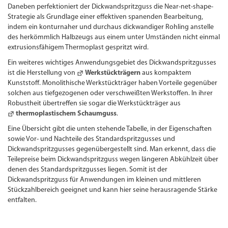
Daneben perfektioniert der Dickwandspritzguss die Near-net-shape-
Strategie als Grundlage einer effektiven spanenden Bearbeitung,
indem ein konturnaher und durchaus dickwandiger Rohling anstelle
des herkömmlich Halbzeugs aus einem unter Umständen nicht einmal
extrusionsfähigem Thermoplast gespritzt wird.
Ein weiteres wichtiges Anwendungsgebiet des Dickwandspritzgusses
ist die Herstellung von
Werkstück­trägern
aus kompaktem
Kunststoff. Monolithische Werkstück­träger haben Vorteile gegenüber
solchen aus tiefgezogenen oder verschweißten Werkstoffen. In ihrer
Robustheit übertreffen sie sogar die Werkstück­träger aus
thermoplastischem Schaumguss
.
Eine Übersicht gibt die unten stehende Tabelle, in der Eigenschaften
sowie Vor- und Nachteile des Standardspritzgusses und
Dickwandspritzgusses gegenübergestellt sind. Man erkennt, dass die
Teilepreise beim Dickwandspritzguss wegen längeren Abkühlzeit über
denen des Standardspritzgusses liegen. Somit ist der
Dickwandspritzguss für Anwen­dungen im kleinen und mittleren
Stückzahlbereich geeignet und kann hier seine herausragende Stärke
entfalten.