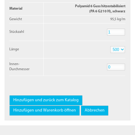
Polyamid 6 Guss hitzestabilisiert
Material
(PA 6 G210 H), schwarz
Gewicht
95,5 kg/m
Stückzahl
Stückzahl
Länge
Länge
Innen-
Durchmesser
Innen-
Durchmesser