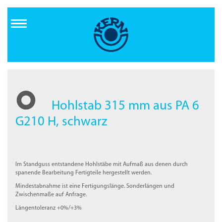
Direkt
zum
Inhalt
Hohlstab 315 mm aus PA 6
G210 H, schwarz
Im Standguss entstandene Hohlstäbe mit Aufmaß aus denen durch
spanende Bearbeitung Fertigteile hergestellt werden.
Mindestabnahme ist eine Fertigungslänge. Sonderlängen und
Zwischenmaße auf Anfrage.
Längentoleranz +0%/+3%