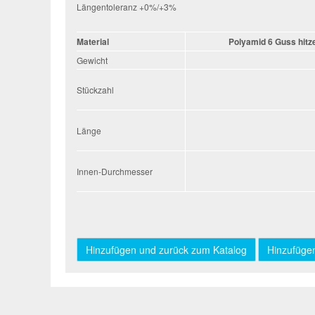
Längentoleranz +0%/+3%
Material
Polyamid 6 Guss hitze
Gewicht
Stückzahl
Stückzahl
Länge
Länge
Innen-Durchmesser
Innen-
Durchmesser