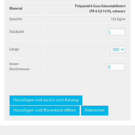
Polyamid 6 Guss hitzestabilisiert
Material
(PA 6 G210 H), schwarz
Gewicht
152 kg/m
Stückzahl
Stückzahl
Länge
Länge
Innen-
Durchmesser
Innen-
Durchmesser