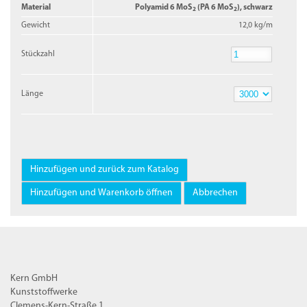
Material
Polyamid 6 MoS
(PA 6 MoS
), schwarz
2
2
Gewicht
12,0 kg/m
Stückzahl
Stückzahl
Länge
Länge
Kern GmbH
Kunststoffwerke
Clemens-Kern-Straße 1