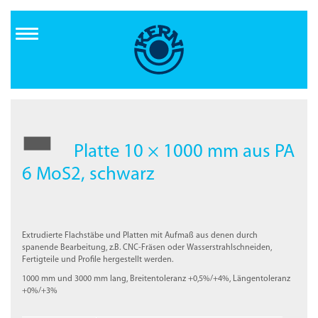
Direkt
zum
Inhalt
Platte 10 × 1000 mm aus PA
6 MoS2, schwarz
Extrudierte Flachstäbe und Platten mit Aufmaß aus denen durch
spanende Bearbeitung, z.B. CNC-Fräsen oder Wasserstrahlschneiden,
Fertigteile und Profile hergestellt werden.
1000 mm und 3000 mm lang, Breitentoleranz +0,5%/+4%, Längentoleranz
+0%/+3%