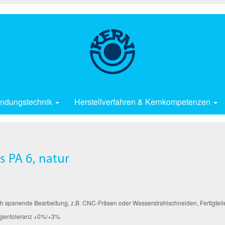
ndungstechnik
Herstellverfahren & Kernkompetenzen
 PA 6, natur
h spanende Bearbeitung, z.B. CNC-Fräsen oder Wasserstrahlschneiden, Fertigteile 
ngentoleranz +0%/+3%