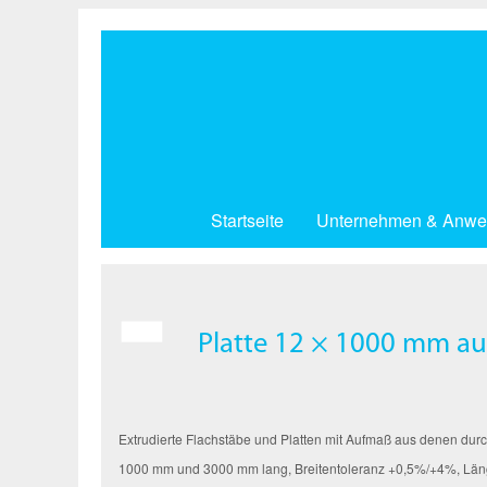
Direkt
zum
Inhalt
Startseite
Unternehmen & Anwe
Platte 12 × 1000 mm aus
Extrudierte Flachstäbe und Platten mit Aufmaß aus denen durc
1000 mm und 3000 mm lang, Breitentoleranz +0,5%/+4%, Lä