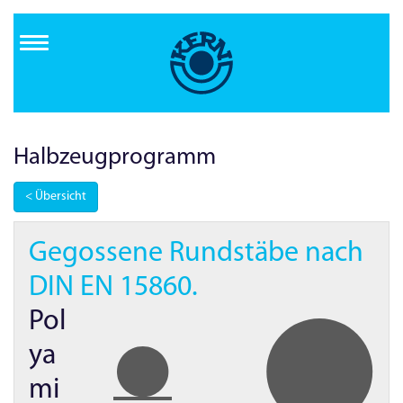
Direkt
zum
Inhalt
Halbzeug­programm
< Übersicht
Gegossene Rundstäbe nach
DIN EN
15860.
Pol
ya
mi