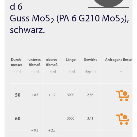
d 6
Guss MoS
(PA 6 G210 MoS
),
2
2
schwarz.
Durch­
unteres
oberes
Länge
Gewicht
Anfragen / Bestelle
messer
Abmaß
Abmaß
[mm]
[mm]
[mm]
[mm]
[kg/m]
-
50
+ 0,3
+ 1,9
3000
2,36
60
3000
3,41
+ 0,3
+ 2,5