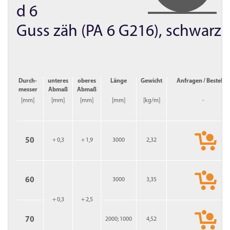
d 6
Guss zäh (PA 6 G216), schwarz.
Durch­
unteres
oberes
Länge
Gewicht
Anfragen / Bestelle
messer
Abmaß
Abmaß
[mm]
[mm]
[mm]
[mm]
[kg/m]
-
50
+ 0,3
+ 1,9
3000
2,32
60
3000
3,35
+ 0,3
+ 2,5
70
2000; 1000
4,52