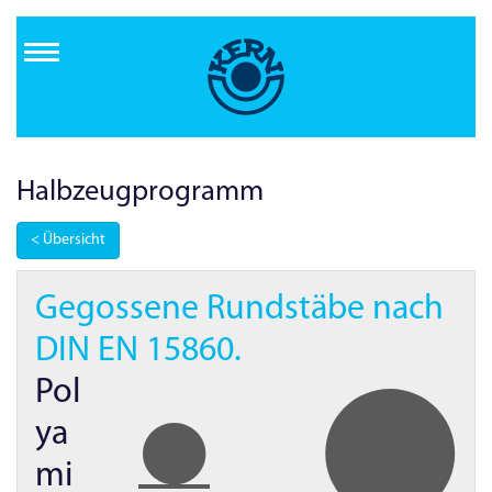
Direkt
zum
Inhalt
Halbzeug­programm
< Übersicht
Gegossene Rundstäbe nach
DIN EN
15860.
Pol
ya
mi