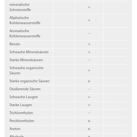
mineralische
+
Schmierstoffe
Aliphatische
+
Kohlenwasserstoffe
Aromatische
–
Kohlenwasserstoffe
Benzin
+
Schwache Mineralsäuren
+
Starke Mineralsäuren
–
Schwache organische
+
Säuren
Starke organische Säuren
o
Oxidierende Säuren
–
Schwache Laugen
+
Starke Laugen
+
Trichlorethylen
–
Perchlorethylen
o
Aceton
o
Alkohole
o