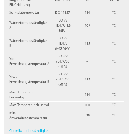
Fließrichtung
Schmelztemperatur
ISO 11357
110
°C
ISO 75
Wärmeformbeständigkeit
HDT/A (1,8
109
°C
A
MPa)
ISO 75
Wärmeformbeständigkeit
HDT/B
113
°C
B
(0,45 MPa)
ISO 306
Vicat-
VST/A/50
–
°C
Erweichungstemperatur A
(10 N)
ISO 306
Vicat-
VST/B/50
112
°C
Erweichungstemperatur B
(50 N)
Max. Temperatur
110
°C
kurzzeitig
Max. Temperatur dauernd
100
°C
min.
-30
°C
Anwendungstemperatur
Chemikalienbeständigkeit