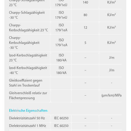
Charpy-Schlagzähigkeit
ISO
140
KJ/m²
23 °C
179/1eU
Charpy-Schlagzähigkeit
ISO
80
KJ/m²
-30 °C
179/1eU
Charpy-
ISO
12
KJ/m²
Kerbschlagzähigkeit 23 °C
179/1eA
Charpy-
ISO
Kerbschlagzähigkeit
5
KJ/m²
179/1eA
-30 °C
Izod-Kerbschlagzähigkeit
ISO
–
J/m
23 °C
180/4A
Izod-Kerbschlagzähigkeit
ISO
–
J/m
-40 °C
180/4A
Gleitkoeffizient gegen
–
-
Stahl im Trockenlauf
Gleitverschleiß relativ zur
–
(µm/km)/MPa
Flächenpressung
Elektrische Eigenschaften
Dielektrizitätszahl 50 Hz
IEC 60250
–
-
Dielektrizitätszahl 1 MHz
IEC 60250
–
-