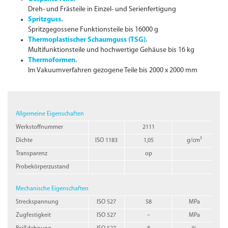
Dreh- und Frästeile in Einzel- und Serienfertigung
Spritzguss.
Spritzgegossene Funktionsteile bis 16000 g
Thermoplastischer Schaumguss (TSG).
Multifunktionsteile und hochwertige Gehäuse bis 16 kg
Thermoformen.
Im Vakuumverfahren gezogene Teile bis 2000 x 2000 mm
Allgemeine Eigenschaften
Werkstoffnummer
2111
Dichte
ISO 1183
1,05
g/cm³
Transparenz
op
Probekörperzustand
Mechanische Eigenschaften
Streckspannung
ISO 527
58
MPa
Zugfestigkeit
ISO 527
–
MPa