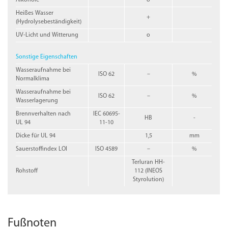
Heißes Wasser
+
(Hydrolysebeständigkeit)
UV-Licht und Witterung
o
Sonstige Eigenschaften
Wasseraufnahme bei
ISO 62
–
%
Normalklima
Wasseraufnahme bei
ISO 62
–
%
Wasserlagerung
Brennverhalten nach
IEC 60695-
HB
-
UL 94
11-10
Dicke für UL 94
1,5
mm
Sauerstoffindex LOI
ISO 4589
–
%
Terluran HH-
Rohstoff
112 (INEOS
Styrolution)
Fußnoten