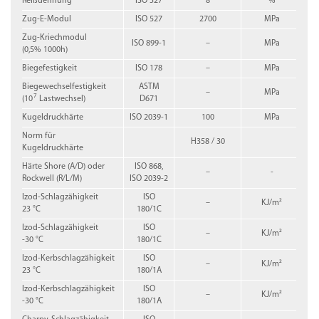
Reißdehnung
ISO 527
8
%
Zug-E-Modul
ISO 527
2700
MPa
Zug-Kriechmodul
ISO 899-1
–
MPa
(0,5% 1000h)
Biegefestigkeit
ISO 178
–
MPa
Biegewechselfestigkeit
ASTM
–
MPa
7
(10
Lastwechsel)
D671
Kugeldruckhärte
ISO 2039-1
100
MPa
Norm für
H358 / 30
Kugeldruckhärte
Härte Shore (A/D) oder
ISO 868,
–
-
Rockwell (R/L/M)
ISO 2039-2
Izod-Schlagzähigkeit
ISO
–
KJ/m²
23 °C
180/1C
Izod-Schlagzähigkeit
ISO
–
KJ/m²
-30 °C
180/1C
Izod-Kerbschlagzähigkeit
ISO
–
KJ/m²
23 °C
180/1A
Izod-Kerbschlagzähigkeit
ISO
–
KJ/m²
-30 °C
180/1A