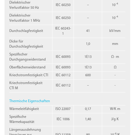
Dielektrischer
-4
IEC 60250
–
10
Verlustfaktor 50 Hz
Dielektrischer
-4
IEC 60250
–
10
Verlustfaktor 1 MHz
IEC 60243-
Durchschlagfestigkeit
41
kV/mm
1
Dicke für
1,0
mm
Durchschlagfestigkeit
Spezifischer
IEC 60093
1E13
Ω · m
Durchgangswiderstand
Oberflächenwiderstand
IEC 60093
1E13
Ω
Kriechstromfestigkeit CTI
IEC 60112
600
-
Kriechstromfestigkeit
IEC 60112
–
-
CTI M
Thermische Eigenschaften
Wärmeleitfähigkeit
ISO 22007
0,17
W/K m
Spezifische
IEC 1006
1,40
J/g K
Wärmekapazität
Längenausdehnung
-6
längs|quer zur
ISO 11359
90
10
/K