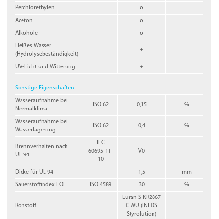
Perchlorethylen
o
Aceton
o
Alkohole
o
Heißes Wasser
+
(Hydrolysebeständigkeit)
UV-Licht und Witterung
+
Sonstige Eigenschaften
Wasseraufnahme bei
ISO 62
0,15
%
Normalklima
Wasseraufnahme bei
ISO 62
0,4
%
Wasserlagerung
IEC
Brennverhalten nach
60695-11-
V0
-
UL 94
10
Dicke für UL 94
1,5
mm
Sauerstoffindex LOI
ISO 4589
30
%
Luran S KR2867
Rohstoff
C WU (INEOS
Styrolution)