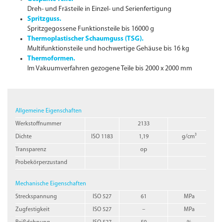
Dreh- und Frästeile in Einzel- und Serienfertigung
Spritzguss.
Spritzgegossene Funktionsteile bis 16000 g
Thermoplastischer Schaumguss (TSG).
Multifunktionsteile und hochwertige Gehäuse bis 16 kg
Thermoformen.
Im Vakuumverfahren gezogene Teile bis 2000 x 2000 mm
Allgemeine Eigenschaften
Werkstoffnummer
2133
Dichte
ISO 1183
1,19
g/cm³
Transparenz
op
Probekörperzustand
Mechanische Eigenschaften
Streckspannung
ISO 527
61
MPa
Zugfestigkeit
ISO 527
–
MPa