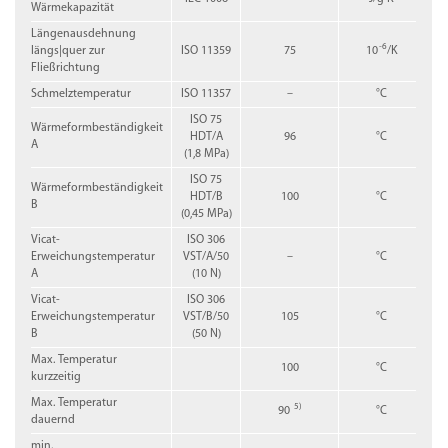
Wärmekapazität
Längenausdehnung
-6
längs|quer zur
ISO 11359
75
10
/K
Fließrichtung
Schmelztemperatur
ISO 11357
–
°C
ISO 75
Wärmeformbeständigkeit
HDT/A
96
°C
A
(1,8 MPa)
ISO 75
Wärmeformbeständigkeit
HDT/B
100
°C
B
(0,45 MPa)
Vicat-
ISO 306
Erweichungstemperatur
VST/A/50
–
°C
A
(10 N)
Vicat-
ISO 306
Erweichungstemperatur
VST/B/50
105
°C
B
(50 N)
Max. Temperatur
100
°C
kurzzeitig
Max. Temperatur
5)
90
°C
dauernd
min.