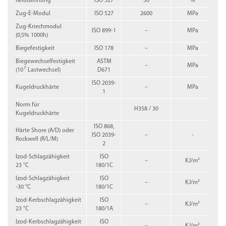
Reißdehnung
ISO 527
50
%
Zug-E-Modul
ISO 527
2600
MPa
Zug-Kriechmodul
ISO 899-1
–
MPa
(0,5% 1000h)
Biegefestigkeit
ISO 178
–
MPa
Biegewechselfestigkeit
ASTM
–
MPa
7
(10
Lastwechsel)
D671
ISO 2039-
Kugeldruckhärte
–
MPa
1
Norm für
H358 / 30
Kugeldruckhärte
ISO 868,
Härte Shore (A/D) oder
ISO 2039-
–
-
Rockwell (R/L/M)
2
Izod-Schlagzähigkeit
ISO
–
KJ/m²
23 °C
180/1C
Izod-Schlagzähigkeit
ISO
–
KJ/m²
-30 °C
180/1C
Izod-Kerbschlagzähigkeit
ISO
–
KJ/m²
23 °C
180/1A
Izod-Kerbschlagzähigkeit
ISO
–
KJ/m²