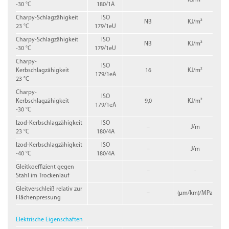
-30 °C
180/1A
Charpy-Schlagzähigkeit
ISO
NB
KJ/m²
23 °C
179/1eU
Charpy-Schlagzähigkeit
ISO
NB
KJ/m²
-30 °C
179/1eU
Charpy-
ISO
Kerbschlagzähigkeit
16
KJ/m²
179/1eA
23 °C
Charpy-
ISO
Kerbschlagzähigkeit
9,0
KJ/m²
179/1eA
-30 °C
Izod-Kerbschlagzähigkeit
ISO
–
J/m
23 °C
180/4A
Izod-Kerbschlagzähigkeit
ISO
–
J/m
-40 °C
180/4A
Gleitkoeffizient gegen
–
-
Stahl im Trockenlauf
Gleitverschleiß relativ zur
–
(µm/km)/MPa
Flächenpressung
Elektrische Eigenschaften