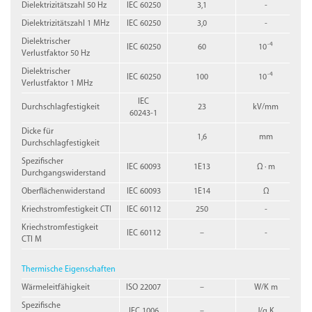
Dielektrizitätszahl 50 Hz
IEC 60250
3,1
-
Dielektrizitätszahl 1 MHz
IEC 60250
3,0
-
Dielektrischer
-4
IEC 60250
60
10
Verlustfaktor 50 Hz
Dielektrischer
-4
IEC 60250
100
10
Verlustfaktor 1 MHz
IEC
Durchschlagfestigkeit
23
kV/mm
60243-1
Dicke für
1,6
mm
Durchschlagfestigkeit
Spezifischer
IEC 60093
1E13
Ω · m
Durchgangswiderstand
Oberflächenwiderstand
IEC 60093
1E14
Ω
Kriechstromfestigkeit CTI
IEC 60112
250
-
Kriechstromfestigkeit
IEC 60112
–
-
CTI M
Thermische Eigenschaften
Wärmeleitfähigkeit
ISO 22007
–
W/K m
Spezifische
IEC 1006
–
J/g K