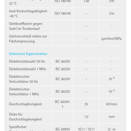
ISO 180/4A
128
J/m
23 °C
Izod-Kerbschlagzähigkeit
ISO 180/4A
–
J/m
-40 °C
Gleitkoeffizient gegen
–
-
Stahl im Trockenlauf
Gleitverschleiß relativ zur
–
(µm/km)/MPa
Flächenpressung
Elektrische Eigenschaften
Dielektrizitätszahl 50 Hz
IEC 60250
–
-
Dielektrizitätszahl 1 MHz
IEC 60250
–
-
Dielektrischer
-4
IEC 60250
–
10
Verlustfaktor 50 Hz
Dielektrischer
-4
IEC 60250
–
10
Verlustfaktor 1 MHz
IEC 60243-
Durchschlagfestigkeit
35
kV/mm
1
Dicke für
1,0
mm
Durchschlagfestigkeit
Spezifischer
IEC 60093
1E11 / 1E11
Ω · m