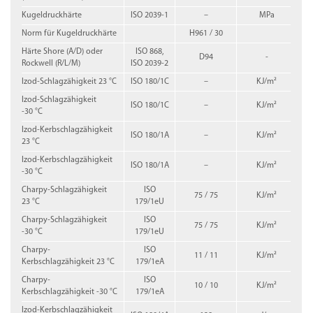
Kugeldruckhärte
ISO 2039-1
–
MPa
Norm für Kugeldruckhärte
H961 / 30
Härte Shore (A/D) oder
ISO 868,
D94
-
Rockwell (R/L/M)
ISO 2039-2
Izod-Schlagzähigkeit 23 °C
ISO 180/1C
–
KJ/m²
Izod-Schlagzähigkeit
ISO 180/1C
–
KJ/m²
-30 °C
Izod-Kerbschlagzähigkeit
ISO 180/1A
–
KJ/m²
23 °C
Izod-Kerbschlagzähigkeit
ISO 180/1A
–
KJ/m²
-30 °C
Charpy-Schlagzähigkeit
ISO
75 / 75
KJ/m²
23 °C
179/1eU
Charpy-Schlagzähigkeit
ISO
75 / 75
KJ/m²
-30 °C
179/1eU
Charpy-
ISO
11 / 11
KJ/m²
Kerbschlagzähigkeit 23 °C
179/1eA
Charpy-
ISO
10 / 10
KJ/m²
Kerbschlagzähigkeit -30 °C
179/1eA
Izod-Kerbschlagzähigkeit