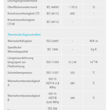
Durchgangswiderstand
Oberflächenwiderstand
IEC 60093
- / 1E12
Ω
Kriechstromfestigkeit CTI
IEC 60112
600
-
Kriechstromfestigkeit
IEC 60112
–
-
CTI M
Thermische Eigenschaften
Wärmeleitfähigkeit
ISO 22007
–
W/K m
Spezifische
IEC 1006
–
J/g K
Wärmekapazität
Längenausdehnung
-6
längs|quer zur
ISO 11359
15 | 40
10
/K
Fließrichtung
Schmelztemperatur
ISO 11357
325
°C
ISO 75
Wärmeformbeständigkeit
HDT/A (1,8
285
°C
A
MPa)
ISO 75
Wärmeformbeständigkeit
HDT/B
290
°C
B
(0,45 MPa)
ISO 306