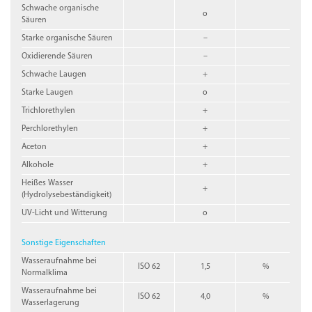
Schwache organische
o
Säuren
Starke organische Säuren
–
Oxidierende Säuren
–
Schwache Laugen
+
Starke Laugen
o
Trichlorethylen
+
Perchlorethylen
+
Aceton
+
Alkohole
+
Heißes Wasser
+
(Hydrolysebeständigkeit)
UV-Licht und Witterung
o
Sonstige Eigenschaften
Wasseraufnahme bei
ISO 62
1,5
%
Normalklima
Wasseraufnahme bei
ISO 62
4,0
%
Wasserlagerung