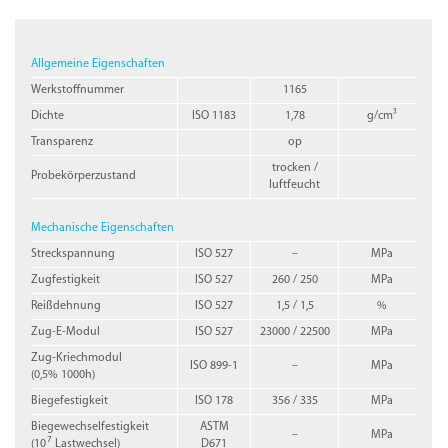
Allgemeine Eigenschaften
Werkstoffnummer
1165
Dichte
ISO 1183
1,78
g/cm³
Transparenz
op
trocken /
Probekörperzustand
luftfeucht
Mechanische Eigenschaften
Streckspannung
ISO 527
–
MPa
Zugfestigkeit
ISO 527
260 / 250
MPa
Reißdehnung
ISO 527
1,5 / 1,5
%
Zug-E-Modul
ISO 527
23000 / 22500
MPa
Zug-Kriechmodul
ISO 899-1
–
MPa
(0,5% 1000h)
Biegefestigkeit
ISO 178
356 / 335
MPa
Biegewechselfestigkeit
ASTM
–
MPa
7
(10
Lastwechsel)
D671