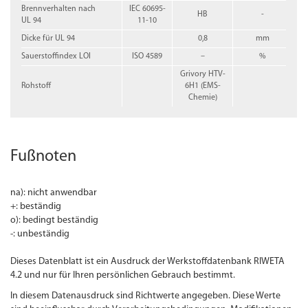
Brennverhalten nach
IEC 60695-
HB
-
UL 94
11-10
Dicke für UL 94
0,8
mm
Sauerstoffindex LOI
ISO 4589
–
%
Grivory HTV-
Rohstoff
6H1 (EMS-
Chemie)
Fußnoten
na): nicht anwendbar
+: beständig
o): bedingt beständig
-: unbeständig
Dieses Datenblatt ist ein Ausdruck der Werkstoffdatenbank RIWETA
4.2 und nur für Ihren persönlichen Gebrauch bestimmt.
In diesem Datenausdruck sind Richtwerte angegeben. Diese Werte