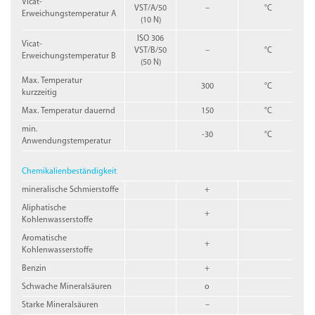
Vicat-
VST/A/50
–
°C
Erweichungstemperatur A
(10 N)
ISO 306
Vicat-
VST/B/50
–
°C
Erweichungstemperatur B
(50 N)
Max. Temperatur
300
°C
kurzzeitig
Max. Temperatur dauernd
150
°C
min.
-30
°C
Anwendungstemperatur
Chemikalienbeständigkeit
mineralische Schmierstoffe
+
Aliphatische
+
Kohlenwasserstoffe
Aromatische
+
Kohlenwasserstoffe
Benzin
+
Schwache Mineralsäuren
o
Starke Mineralsäuren
–