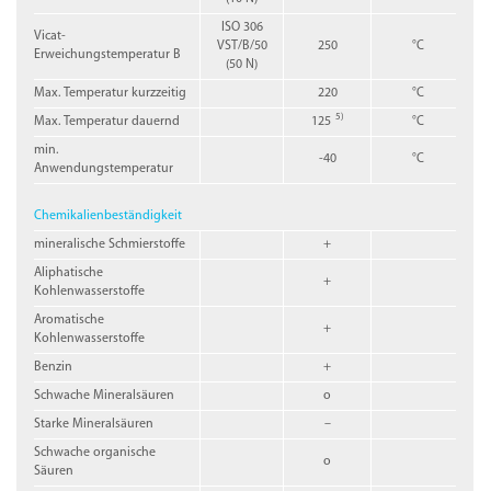
ISO 306
Vicat-
VST/B/50
250
°C
Erweichungstemperatur B
(50 N)
Max. Temperatur kurzzeitig
220
°C
5)
Max. Temperatur dauernd
125
°C
min.
-40
°C
Anwendungstemperatur
Chemikalienbeständigkeit
mineralische Schmierstoffe
+
Aliphatische
+
Kohlenwasserstoffe
Aromatische
+
Kohlenwasserstoffe
Benzin
+
Schwache Mineralsäuren
o
Starke Mineralsäuren
–
Schwache organische
o
Säuren