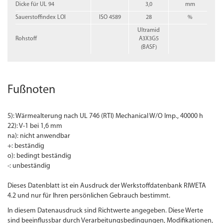
Dicke für UL 94
3,0
mm
Sauerstoffindex LOI
ISO 4589
28
%
Ultramid
Rohstoff
A3X3G5
(BASF)
Fußnoten
5): Wärmealterung nach UL 746 (RTI) Mechanical W/O Imp., 40000 h
22): V-1 bei 1,6 mm
na): nicht anwendbar
+: beständig
o): bedingt beständig
-: unbeständig
Dieses Datenblatt ist ein Ausdruck der Werkstoffdatenbank RIWETA
4.2 und nur für Ihren persönlichen Gebrauch bestimmt.
In diesem Datenausdruck sind Richtwerte angegeben. Diese Werte
sind beeinflussbar durch Verarbeitungsbedingungen, Modifikationen,