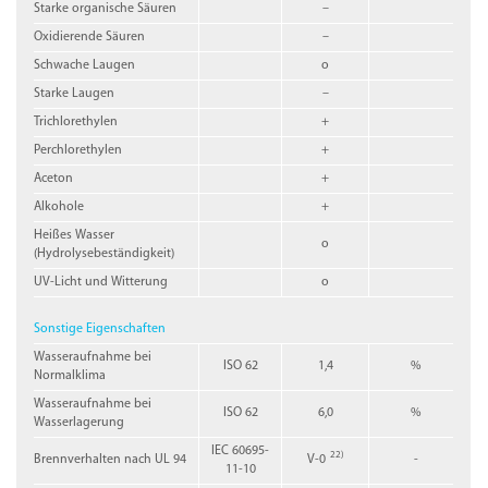
Starke organische Säuren
–
Oxidierende Säuren
–
Schwache Laugen
o
Starke Laugen
–
Trichlorethylen
+
Perchlorethylen
+
Aceton
+
Alkohole
+
Heißes Wasser
o
(Hydrolysebeständigkeit)
UV-Licht und Witterung
o
Sonstige Eigenschaften
Wasseraufnahme bei
ISO 62
1,4
%
Normalklima
Wasseraufnahme bei
ISO 62
6,0
%
Wasserlagerung
IEC 60695-
22)
Brennverhalten nach UL 94
V-0
-
11-10