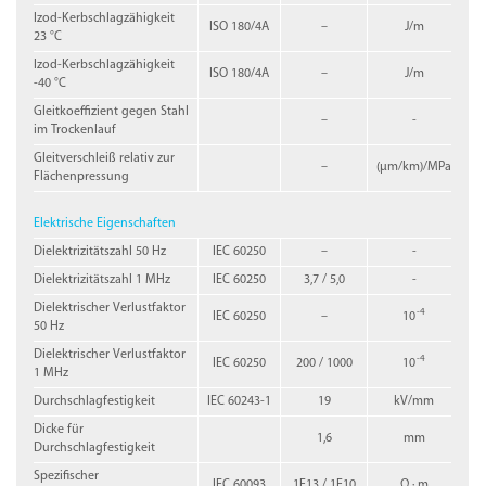
Izod-Kerbschlagzähigkeit
ISO 180/4A
–
J/m
23 °C
Izod-Kerbschlagzähigkeit
ISO 180/4A
–
J/m
-40 °C
Gleitkoeffizient gegen Stahl
–
-
im Trockenlauf
Gleitverschleiß relativ zur
–
(µm/km)/MPa
Flächenpressung
Elektrische Eigenschaften
Dielektrizitätszahl 50 Hz
IEC 60250
–
-
Dielektrizitätszahl 1 MHz
IEC 60250
3,7 / 5,0
-
Dielektrischer Verlustfaktor
-4
IEC 60250
–
10
50 Hz
Dielektrischer Verlustfaktor
-4
IEC 60250
200 / 1000
10
1 MHz
Durchschlagfestigkeit
IEC 60243-1
19
kV/mm
Dicke für
1,6
mm
Durchschlagfestigkeit
Spezifischer
IEC 60093
1E13 / 1E10
Ω · m