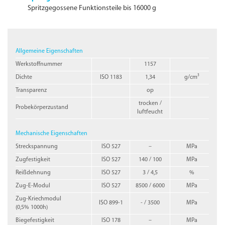
Spritzgegossene Funktionsteile bis 16000 g
Allgemeine Eigenschaften
Werkstoffnummer
1157
Dichte
ISO 1183
1,34
g/cm³
Transparenz
op
trocken /
Probekörperzustand
luftfeucht
Mechanische Eigenschaften
Streckspannung
ISO 527
–
MPa
Zugfestigkeit
ISO 527
140 / 100
MPa
Reißdehnung
ISO 527
3 / 4,5
%
Zug-E-Modul
ISO 527
8500 / 6000
MPa
Zug-Kriechmodul
ISO 899-1
- / 3500
MPa
(0,5% 1000h)
Biegefestigkeit
ISO 178
–
MPa