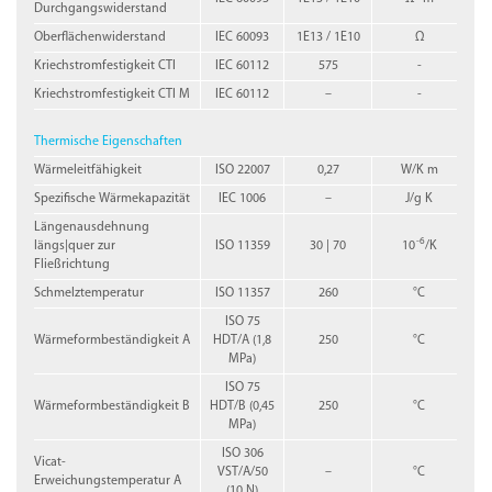
Durchgangswiderstand
Oberflächenwiderstand
IEC 60093
1E13 / 1E10
Ω
Kriechstromfestigkeit CTI
IEC 60112
575
-
Kriechstromfestigkeit CTI M
IEC 60112
–
-
Thermische Eigenschaften
Wärmeleitfähigkeit
ISO 22007
0,27
W/K m
Spezifische Wärmekapazität
IEC 1006
–
J/g K
Längenausdehnung
-6
längs|quer zur
ISO 11359
30 | 70
10
/K
Fließrichtung
Schmelztemperatur
ISO 11357
260
°C
ISO 75
Wärmeformbeständigkeit A
HDT/A (1,8
250
°C
MPa)
ISO 75
Wärmeformbeständigkeit B
HDT/B (0,45
250
°C
MPa)
ISO 306
Vicat-
VST/A/50
–
°C
Erweichungstemperatur A
(10 N)