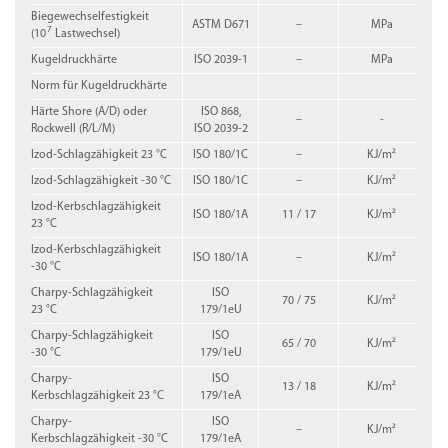
Biegewechselfestigkeit
ASTM D671
–
MPa
7
(10
Lastwechsel)
Kugeldruckhärte
ISO 2039-1
–
MPa
Norm für Kugeldruckhärte
Härte Shore (A/D) oder
ISO 868,
–
-
Rockwell (R/L/M)
ISO 2039-2
Izod-Schlagzähigkeit 23 °C
ISO 180/1C
–
KJ/m²
Izod-Schlagzähigkeit -30 °C
ISO 180/1C
–
KJ/m²
Izod-Kerbschlagzähigkeit
ISO 180/1A
11 / 17
KJ/m²
23 °C
Izod-Kerbschlagzähigkeit
ISO 180/1A
–
KJ/m²
-30 °C
Charpy-Schlagzähigkeit
ISO
70 / 75
KJ/m²
23 °C
179/1eU
Charpy-Schlagzähigkeit
ISO
65 / 70
KJ/m²
-30 °C
179/1eU
Charpy-
ISO
13 / 18
KJ/m²
Kerbschlagzähigkeit 23 °C
179/1eA
Charpy-
ISO
–
KJ/m²
Kerbschlagzähigkeit -30 °C
179/1eA