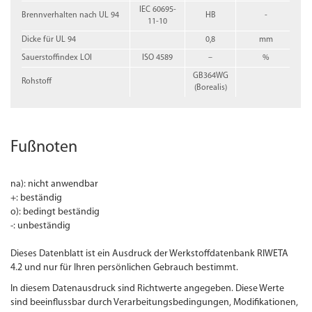
IEC 60695-
Brennverhalten nach UL 94
HB
-
11-10
Dicke für UL 94
0,8
mm
Sauerstoffindex LOI
ISO 4589
–
%
GB364WG
Rohstoff
(Borealis)
Fußnoten
na): nicht anwendbar
+: beständig
o): bedingt beständig
-: unbeständig
Dieses Datenblatt ist ein Ausdruck der Werkstoffdatenbank RIWETA
4.2 und nur für Ihren persönlichen Gebrauch bestimmt.
In diesem Datenausdruck sind Richtwerte angegeben. Diese Werte
sind beeinflussbar durch Verarbeitungsbedingungen, Modifikationen,