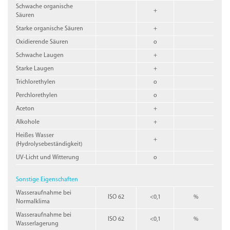
Schwache organische
+
Säuren
Starke organische Säuren
+
Oxidierende Säuren
o
Schwache Laugen
+
Starke Laugen
+
Trichlorethylen
o
Perchlorethylen
o
Aceton
+
Alkohole
+
Heißes Wasser
+
(Hydrolysebeständigkeit)
UV-Licht und Witterung
o
Sonstige Eigenschaften
Wasseraufnahme bei
ISO 62
<0,1
%
Normalklima
Wasseraufnahme bei
ISO 62
<0,1
%
Wasserlagerung