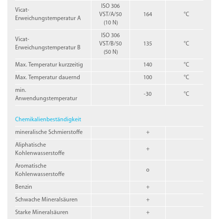
ISO 306
Vicat-
VST/A/50
164
°C
Erweichungstemperatur A
(10 N)
ISO 306
Vicat-
VST/B/50
135
°C
Erweichungstemperatur B
(50 N)
Max. Temperatur kurzzeitig
140
°C
Max. Temperatur dauernd
100
°C
min.
-30
°C
Anwendungstemperatur
Chemikalienbeständigkeit
mineralische Schmierstoffe
+
Aliphatische
+
Kohlenwasserstoffe
Aromatische
o
Kohlenwasserstoffe
Benzin
+
Schwache Mineralsäuren
+
Starke Mineralsäuren
+