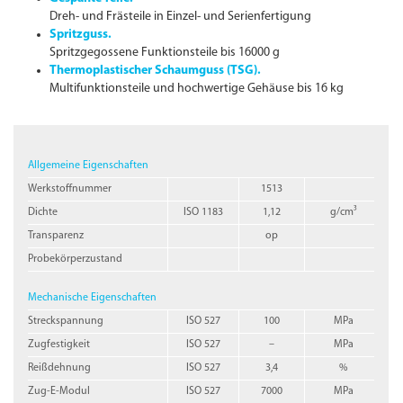
Dreh- und Frästeile in Einzel- und Serienfertigung
Spritzguss.
Spritzgegossene Funktionsteile bis 16000 g
Thermoplastischer Schaumguss (TSG).
Multifunktionsteile und hochwertige Gehäuse bis 16 kg
Allgemeine Eigenschaften
Werkstoffnummer
1513
Dichte
ISO 1183
1,12
g/cm³
Transparenz
op
Probekörperzustand
Mechanische Eigenschaften
Streckspannung
ISO 527
100
MPa
Zugfestigkeit
ISO 527
–
MPa
Reißdehnung
ISO 527
3,4
%
Zug-E-Modul
ISO 527
7000
MPa