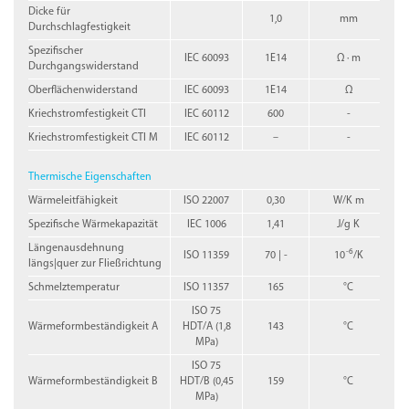
Dicke für
1,0
mm
Durchschlagfestigkeit
Spezifischer
IEC 60093
1E14
Ω · m
Durchgangswiderstand
Oberflächenwiderstand
IEC 60093
1E14
Ω
Kriechstromfestigkeit CTI
IEC 60112
600
-
Kriechstromfestigkeit CTI M
IEC 60112
–
-
Thermische Eigenschaften
Wärmeleitfähigkeit
ISO 22007
0,30
W/K m
Spezifische Wärmekapazität
IEC 1006
1,41
J/g K
Längenausdehnung
-6
ISO 11359
70 | -
10
/K
längs|quer zur Fließrichtung
Schmelztemperatur
ISO 11357
165
°C
ISO 75
Wärmeformbeständigkeit A
HDT/A (1,8
143
°C
MPa)
ISO 75
Wärmeformbeständigkeit B
HDT/B (0,45
159
°C
MPa)