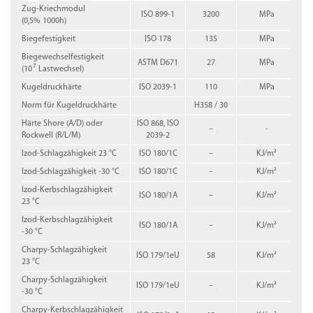
Zug-Kriechmodul
ISO 899-1
3200
MPa
(0,5% 1000h)
Biegefestigkeit
ISO 178
135
MPa
Biegewechselfestigkeit
ASTM D671
27
MPa
7
(10
Lastwechsel)
Kugeldruckhärte
ISO 2039-1
110
MPa
Norm für Kugeldruckhärte
H358 / 30
Härte Shore (A/D) oder
ISO 868, ISO
–
-
Rockwell (R/L/M)
2039-2
Izod-Schlagzähigkeit 23 °C
ISO 180/1C
–
KJ/m²
Izod-Schlagzähigkeit -30 °C
ISO 180/1C
–
KJ/m²
Izod-Kerbschlagzähigkeit
ISO 180/1A
–
KJ/m²
23 °C
Izod-Kerbschlagzähigkeit
ISO 180/1A
–
KJ/m²
-30 °C
Charpy-Schlagzähigkeit
ISO 179/1eU
58
KJ/m²
23 °C
Charpy-Schlagzähigkeit
ISO 179/1eU
–
KJ/m²
-30 °C
Charpy-Kerbschlagzähigkeit