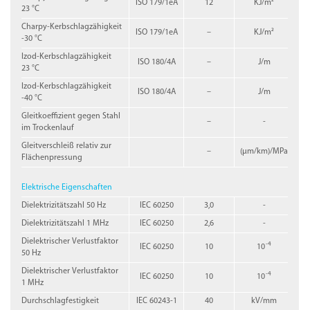
ISO 179/1eA
12
KJ/m²
23 °C
Charpy-Kerbschlagzähigkeit
ISO 179/1eA
–
KJ/m²
-30 °C
Izod-Kerbschlagzähigkeit
ISO 180/4A
–
J/m
23 °C
Izod-Kerbschlagzähigkeit
ISO 180/4A
–
J/m
-40 °C
Gleitkoeffizient gegen Stahl
–
-
im Trockenlauf
Gleitverschleiß relativ zur
–
(µm/km)/MPa
Flächenpressung
Elektrische Eigenschaften
Dielektrizitätszahl 50 Hz
IEC 60250
3,0
-
Dielektrizitätszahl 1 MHz
IEC 60250
2,6
-
Dielektrischer Verlustfaktor
-4
IEC 60250
10
10
50 Hz
Dielektrischer Verlustfaktor
-4
IEC 60250
10
10
1 MHz
Durchschlagfestigkeit
IEC 60243-1
40
kV/mm