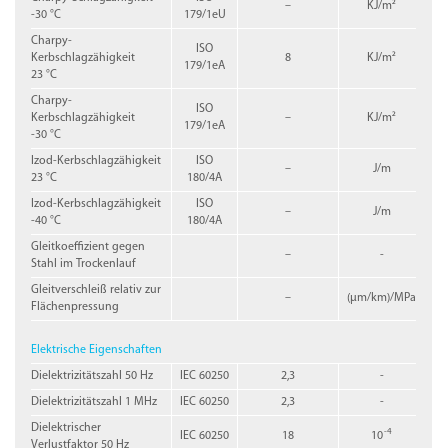
–
KJ/m²
-30 °C
179/1eU
Charpy-
ISO
Kerbschlagzähigkeit
8
KJ/m²
179/1eA
23 °C
Charpy-
ISO
Kerbschlagzähigkeit
–
KJ/m²
179/1eA
-30 °C
Izod-Kerbschlagzähigkeit
ISO
–
J/m
23 °C
180/4A
Izod-Kerbschlagzähigkeit
ISO
–
J/m
-40 °C
180/4A
Gleitkoeffizient gegen
–
-
Stahl im Trockenlauf
Gleitverschleiß relativ zur
–
(µm/km)/MPa
Flächenpressung
Elektrische Eigenschaften
Dielektrizitätszahl 50 Hz
IEC 60250
2,3
-
Dielektrizitätszahl 1 MHz
IEC 60250
2,3
-
Dielektrischer
-4
IEC 60250
18
10
Verlustfaktor 50 Hz