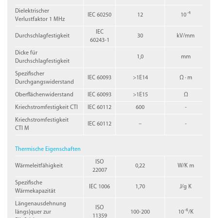
Dielektrischer
-4
IEC 60250
12
10
Verlustfaktor 1 MHz
IEC
Durchschlagfestigkeit
30
kV/mm
60243-1
Dicke für
1,0
mm
Durchschlagfestigkeit
Spezifischer
IEC 60093
>1E14
Ω · m
Durchgangswiderstand
Oberflächenwiderstand
IEC 60093
>1E15
Ω
Kriechstromfestigkeit CTI
IEC 60112
600
-
Kriechstromfestigkeit
IEC 60112
–
-
CTI M
Thermische Eigenschaften
ISO
Wärmeleitfähigkeit
0,22
W/K m
22007
Spezifische
IEC 1006
1,70
J/g K
Wärmekapazität
Längenausdehnung
ISO
-6
längs|quer zur
100-200
10
/K
11359