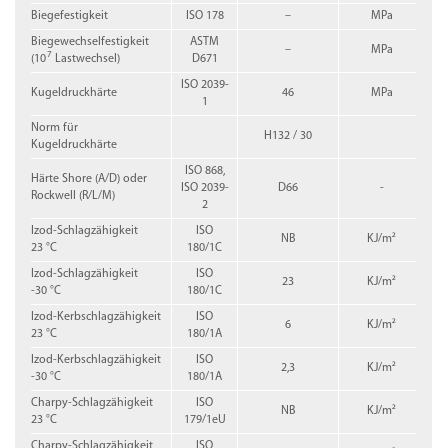
Biegefestigkeit
ISO 178
–
MPa
Biegewechselfestigkeit
ASTM
–
MPa
7
(10
Lastwechsel)
D671
ISO 2039-
Kugeldruckhärte
46
MPa
1
Norm für
H132 / 30
Kugeldruckhärte
ISO 868,
Härte Shore (A/D) oder
ISO 2039-
D66
-
Rockwell (R/L/M)
2
Izod-Schlagzähigkeit
ISO
NB
KJ/m²
23 °C
180/1C
Izod-Schlagzähigkeit
ISO
23
KJ/m²
-30 °C
180/1C
Izod-Kerbschlagzähigkeit
ISO
6
KJ/m²
23 °C
180/1A
Izod-Kerbschlagzähigkeit
ISO
2,3
KJ/m²
-30 °C
180/1A
Charpy-Schlagzähigkeit
ISO
NB
KJ/m²
23 °C
179/1eU
Charpy-Schlagzähigkeit
ISO