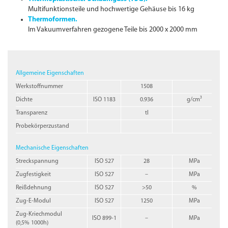
Multifunktionsteile und hochwertige Gehäuse bis 16 kg
Thermoformen.
Im Vakuumverfahren gezogene Teile bis 2000 x 2000 mm
Allgemeine Eigenschaften
Werkstoffnummer
1508
Dichte
ISO 1183
0.936
g/cm³
Transparenz
tl
Probekörperzustand
Mechanische Eigenschaften
Streckspannung
ISO 527
28
MPa
Zugfestigkeit
ISO 527
–
MPa
Reißdehnung
ISO 527
>50
%
Zug-E-Modul
ISO 527
1250
MPa
Zug-Kriechmodul
ISO 899-1
–
MPa
(0,5% 1000h)