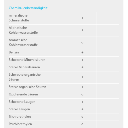
Chemikalienbeständigkeit
mineralische
+
Schmierstoffe
Aliphatische
+
Kohlenwasserstoffe
Aromatische
o
Kohlenwasserstoffe
Benzin
+
Schwache Mineralsäuren
+
Starke Mineralsäuren
+
Schwache organische
+
Säuren
Starke organische Säuren
+
Oxidierende Säuren
o
Schwache Laugen
+
Starke Laugen
+
Trichlorethylen
o
Perchlorethylen
o