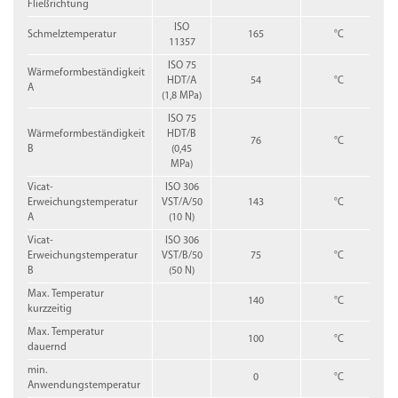
Fließrichtung
ISO
Schmelztemperatur
165
°C
11357
ISO 75
Wärmeformbeständigkeit
HDT/A
54
°C
A
(1,8 MPa)
ISO 75
Wärmeformbeständigkeit
HDT/B
76
°C
B
(0,45
MPa)
Vicat-
ISO 306
Erweichungstemperatur
VST/A/50
143
°C
A
(10 N)
Vicat-
ISO 306
Erweichungstemperatur
VST/B/50
75
°C
B
(50 N)
Max. Temperatur
140
°C
kurzzeitig
Max. Temperatur
100
°C
dauernd
min.
0
°C
Anwendungstemperatur