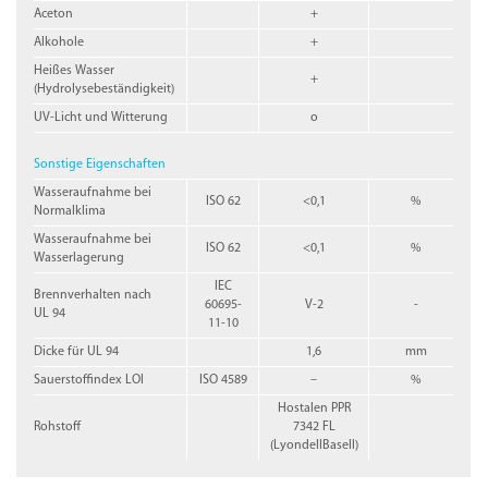
Aceton
+
Alkohole
+
Heißes Wasser
+
(Hydrolysebeständigkeit)
UV-Licht und Witterung
o
Sonstige Eigenschaften
Wasseraufnahme bei
ISO 62
<0,1
%
Normalklima
Wasseraufnahme bei
ISO 62
<0,1
%
Wasserlagerung
IEC
Brennverhalten nach
60695-
V-2
-
UL 94
11-10
Dicke für UL 94
1,6
mm
Sauerstoffindex LOI
ISO 4589
–
%
Hostalen PPR
Rohstoff
7342 FL
(LyondellBasell)