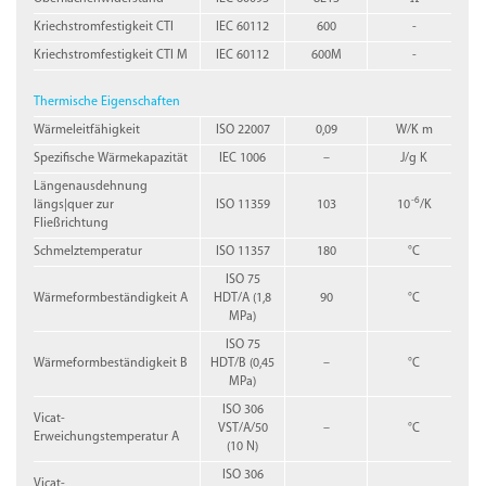
Kriechstromfestigkeit CTI
IEC 60112
600
-
Kriechstromfestigkeit CTI M
IEC 60112
600M
-
Thermische Eigenschaften
Wärmeleitfähigkeit
ISO 22007
0,09
W/K m
Spezifische Wärmekapazität
IEC 1006
–
J/g K
Längenausdehnung
-6
längs|quer zur
ISO 11359
103
10
/K
Fließrichtung
Schmelztemperatur
ISO 11357
180
°C
ISO 75
Wärmeformbeständigkeit A
HDT/A (1,8
90
°C
MPa)
ISO 75
Wärmeformbeständigkeit B
HDT/B (0,45
–
°C
MPa)
ISO 306
Vicat-
VST/A/50
–
°C
Erweichungstemperatur A
(10 N)
ISO 306
Vicat-