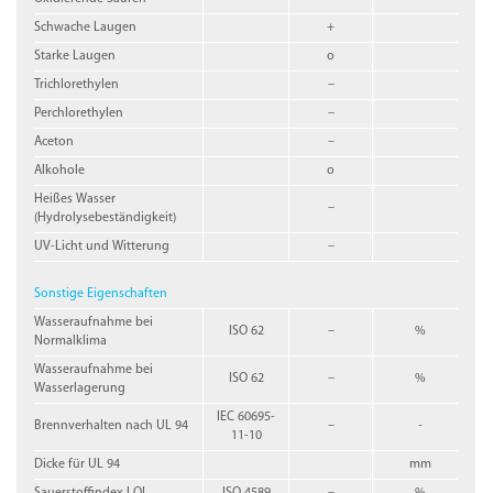
Schwache Laugen
+
Starke Laugen
o
Trichlorethylen
–
Perchlorethylen
–
Aceton
–
Alkohole
o
Heißes Wasser
–
(Hydrolysebeständigkeit)
UV-Licht und Witterung
–
Sonstige Eigenschaften
Wasseraufnahme bei
ISO 62
–
%
Normalklima
Wasseraufnahme bei
ISO 62
–
%
Wasserlagerung
IEC 60695-
Brennverhalten nach UL 94
–
-
11-10
Dicke für UL 94
mm
Sauerstoffindex LOI
ISO 4589
–
%