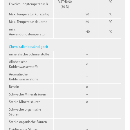
VST/B/50
–
°C
Erweichungstemperatur B
(50 N)
Max. Temperatur kurzzeitig
90
°C
Max. Temperatur dauernd
60
°C
min.
-40
°C
Anwendungstemperatur
Chemikalienbeständigkeit
mineralische Schmierstoffe
+
Aliphatische
o
Kohlenwasserstoffe
Aromatische
+
Kohlenwasserstoffe
Benzin
o
Schwache Mineralsäuren
+
Starke Mineralsäuren
o
Schwache organische
+
Säuren
Starke organische Säuren
–
Oxidierende Säuren
–