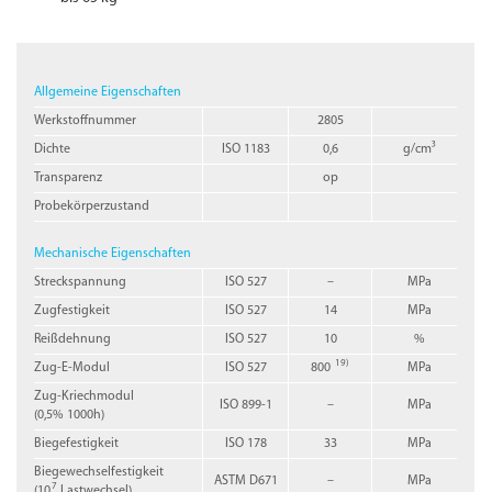
Allgemeine Eigenschaften
Werkstoffnummer
2805
Dichte
ISO 1183
0,6
g/cm³
Transparenz
op
Probekörperzustand
Mechanische Eigenschaften
Streckspannung
ISO 527
–
MPa
Zugfestigkeit
ISO 527
14
MPa
Reißdehnung
ISO 527
10
%
19)
Zug-E-Modul
ISO 527
800
MPa
Zug-Kriechmodul
ISO 899-1
–
MPa
(0,5% 1000h)
Biegefestigkeit
ISO 178
33
MPa
Biegewechselfestigkeit
ASTM D671
–
MPa
7
(10
Lastwechsel)