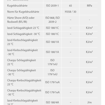
Kugeldruckhärte
ISO 2039-1
65
MPa
Norm für Kugeldruckhärte
H358 / 30
Härte Shore (A/D) oder
ISO 868, ISO
–
-
Rockwell (R/L/M)
2039-2
Izod-Schlagzähigkeit 23 °C
ISO 180/1C
–
KJ/m²
Izod-Schlagzähigkeit -30 °C
ISO 180/1C
–
KJ/m²
Izod-Kerbschlagzähigkeit
ISO 180/1A
–
KJ/m²
23 °C
Izod-Kerbschlagzähigkeit
ISO 180/1A
–
KJ/m²
-30 °C
Charpy-Schlagzähigkeit
ISO
–
KJ/m²
23 °C
179/1eU
Charpy-Schlagzähigkeit
ISO
–
KJ/m²
-30 °C
179/1eU
Charpy-Kerbschlagzähigkeit
ISO 179/1eA
–
KJ/m²
23 °C
Charpy-Kerbschlagzähigkeit
ISO 179/1eA
–
KJ/m²
-30 °C
Izod-Kerbschlagzähigkeit
ISO 180/4A
–
J/m
23 °C