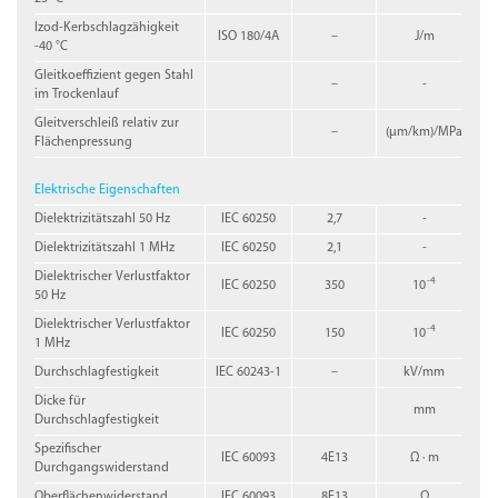
Izod-Kerbschlagzähigkeit
ISO 180/4A
–
J/m
-40 °C
Gleitkoeffizient gegen Stahl
–
-
im Trockenlauf
Gleitverschleiß relativ zur
–
(µm/km)/MPa
Flächenpressung
Elektrische Eigenschaften
Dielektrizitätszahl 50 Hz
IEC 60250
2,7
-
Dielektrizitätszahl 1 MHz
IEC 60250
2,1
-
Dielektrischer Verlustfaktor
-4
IEC 60250
350
10
50 Hz
Dielektrischer Verlustfaktor
-4
IEC 60250
150
10
1 MHz
Durchschlagfestigkeit
IEC 60243-1
–
kV/mm
Dicke für
mm
Durchschlagfestigkeit
Spezifischer
IEC 60093
4E13
Ω · m
Durchgangswiderstand
Oberflächenwiderstand
IEC 60093
8E13
Ω