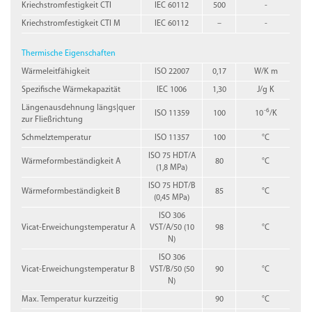
Kriechstromfestigkeit CTI
IEC 60112
500
-
Kriechstromfestigkeit CTI M
IEC 60112
–
-
Thermische Eigenschaften
Wärmeleitfähigkeit
ISO 22007
0,17
W/K m
Spezifische Wärmekapazität
IEC 1006
1,30
J/g K
Längenausdehnung längs|quer
-6
ISO 11359
100
10
/K
zur Fließrichtung
Schmelztemperatur
ISO 11357
100
°C
ISO 75 HDT/A
Wärmeformbeständigkeit A
80
°C
(1,8 MPa)
ISO 75 HDT/B
Wärmeformbeständigkeit B
85
°C
(0,45 MPa)
ISO 306
Vicat-Erweichungstemperatur A
VST/A/50 (10
98
°C
N)
ISO 306
Vicat-Erweichungstemperatur B
VST/B/50 (50
90
°C
N)
Max. Temperatur kurzzeitig
90
°C