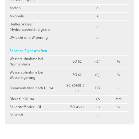
Perchlorethylen
–
Aceton
o
Alkohole
+
Heißes Wasser
o
(Hydrolysebeständigkeit)
UV-Licht und Witterung
o
Sonstige Eigenschaften
Wasseraufnahme bei
ISO 62
<0,1
%
Normalklima
Wasseraufnahme bei
ISO 62
<0,1
%
Wasserlagerung
IEC 60695-11-
Brennverhalten nach UL 94
HB
-
10
Dicke für UL 94
1,5
mm
Sauerstoffindex LOI
ISO 4589
18
%
Rohstoff
–