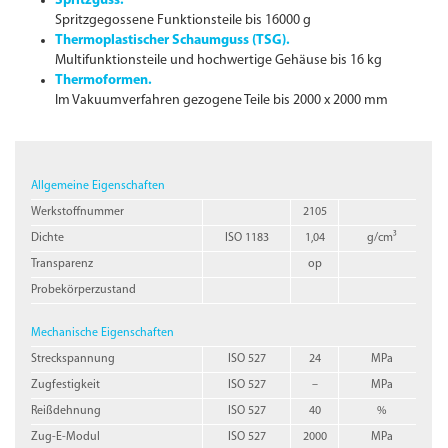
Spritzguss.
Spritzgegossene Funktionsteile bis 16000 g
Thermoplastischer Schaumguss (TSG).
Multifunktionsteile und hochwertige Gehäuse bis 16 kg
Thermoformen.
Im Vakuumverfahren gezogene Teile bis 2000 x 2000 mm
Allgemeine Eigenschaften
Werkstoffnummer
2105
Dichte
ISO 1183
1,04
g/cm³
Transparenz
op
Probekörperzustand
Mechanische Eigenschaften
Streckspannung
ISO 527
24
MPa
Zugfestigkeit
ISO 527
–
MPa
Reißdehnung
ISO 527
40
%
Zug-E-Modul
ISO 527
2000
MPa