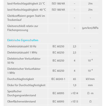
Izod-Kerbschlagzähigkeit 23 °C
ISO 180/4A
–
J/m
Izod-Kerbschlagzähigkeit -40 °C
ISO 180/4A
–
J/m
Gleitkoeffizient gegen Stahl im
–
-
Trockenlauf
Gleitverschleiß relativ zur
–
(µm/km)/MPa
Flächenpressung
Elektrische Eigenschaften
Dielektrizitätszahl 50 Hz
IEC 60250
2,5
-
Dielektrizitätszahl 1 MHz
IEC 60250
2,5
-
Dielektrischer Verlustfaktor
-4
IEC 60250
4
10
50 Hz
Dielektrischer Verlustfaktor
-4
IEC 60250
4
10
1 MHz
Durchschlagfestigkeit
IEC 60243-1
65
kV/mm
Dicke für Durchschlagfestigkeit
1,0
mm
Spezifischer
IEC 60093
>1E14
Ω · m
Durchgangswiderstand
Oberflächenwiderstand
IEC 60093
>1E13
Ω