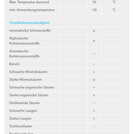
Max. Temperatur dauernd
70
°C
min. Anwendungstemperatur
-50
°C
Chemikalienbeständigkeit
mineralische Schmierstoffe
o
Aliphatische
o
Kohlenwasserstoffe
Aromatische
–
Kohlenwasserstoffe
Benzin
–
Schwache Mineralsäuren
+
Starke Mineralsäuren
o
Schwache organische Säuren
+
Starke organische Säuren
+
Oxidierende Säuren
–
Schwache Laugen
+
Starke Laugen
+
Trichlorethylen
–