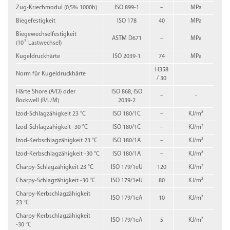
Zug-Kriechmodul (0,5% 1000h)
ISO 899-1
–
MPa
Biegefestigkeit
ISO 178
40
MPa
Biegewechselfestigkeit
ASTM D671
–
MPa
7
(10
Lastwechsel)
Kugeldruckhärte
ISO 2039-1
74
MPa
H358
Norm für Kugeldruckhärte
/ 30
Härte Shore (A/D) oder
ISO 868, ISO
–
-
Rockwell (R/L/M)
2039-2
Izod-Schlagzähigkeit 23 °C
ISO 180/1C
–
KJ/m²
Izod-Schlagzähigkeit -30 °C
ISO 180/1C
–
KJ/m²
Izod-Kerbschlagzähigkeit 23 °C
ISO 180/1A
–
KJ/m²
Izod-Kerbschlagzähigkeit -30 °C
ISO 180/1A
–
KJ/m²
Charpy-Schlagzähigkeit 23 °C
ISO 179/1eU
120
KJ/m²
Charpy-Schlagzähigkeit -30 °C
ISO 179/1eU
80
KJ/m²
Charpy-Kerbschlagzähigkeit
ISO 179/1eA
10
KJ/m²
23 °C
Charpy-Kerbschlagzähigkeit
ISO 179/1eA
5
KJ/m²
-30 °C