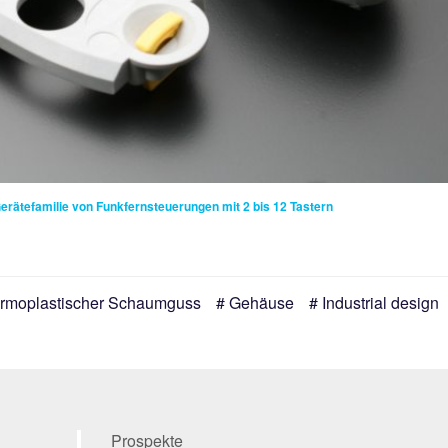
erätefamilie von Funkfernsteuerungen mit 2 bis 12 Tastern
rmoplastischer Schaumguss
Gehäuse
Industrial design
Prospekte