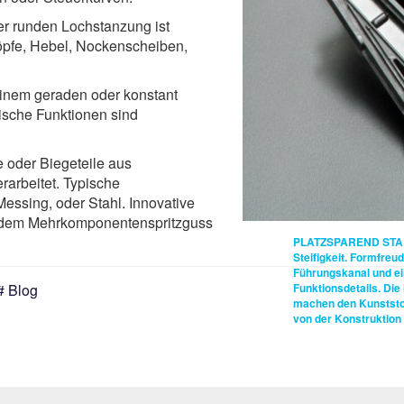
er runden Lochstanzung ist
öpfe, Hebel, Nockenscheiben,
inem geraden oder konstant
ische Funktionen sind
e oder Biegeteile aus
rarbeitet. Typische
essing, oder Stahl. Innovative
t dem Mehrkomponentenspritzguss
PLATZSPAREND STAB
Steifigkeit. Formfreu
Führungskanal und ein
Funktionsdetails. Di
Blog
machen den Kunststoff
von der Konstruktion 