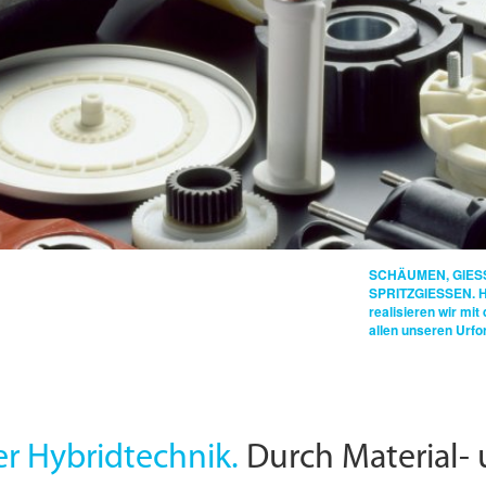
SCHÄUMEN, GIES
SPRITZGIESSEN.
H
realisieren wir mit
allen unseren Urfo
er Hybridtechnik.
Durch Material- 