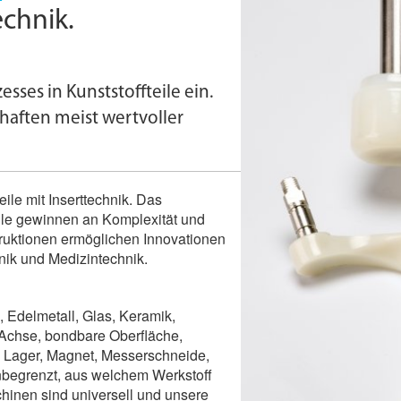
echnik.
sses in Kunststoffteile ein.
chaften meist wertvoller
ile mit Inserttechnik. Das
eile gewinnen an Komplexität und
struktionen ermöglichen Innovationen
ik und Medizintechnik.
, Edelmetall, Glas, Keramik,
 Achse, bondbare Oberfläche,
n, Lager, Magnet, Messerschneide,
unbegrenzt, aus welchem Werkstoff
chinen sind universell und unsere