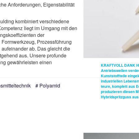
che Anforderungen, Eigenstabilität
ulding kombiniert verschiedene
Kompetenz liegt im Umgang mit den
s­koeffizienten der
n, Form­werkzeug, Prozessführung
aufeinander ab. Das gleicht die
itgehend aus. Unsere profunde
ung gewährleisten einen
KRAFTVOLL DANK H
Antriebswellen verdeut
Kunststoffteile einge
industriellen Lebens
smitteltechnik
Polyamid
teure, komplett aus Ed
produzieren diesen M
Hybridspritzguss aus