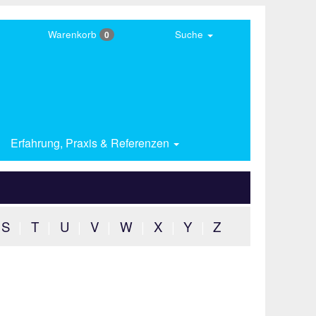
Warenkorb
Suche
0
Erfahrung,
Praxis & Referenzen
S
|
T
|
U
|
V
|
W
|
X
|
Y
|
Z