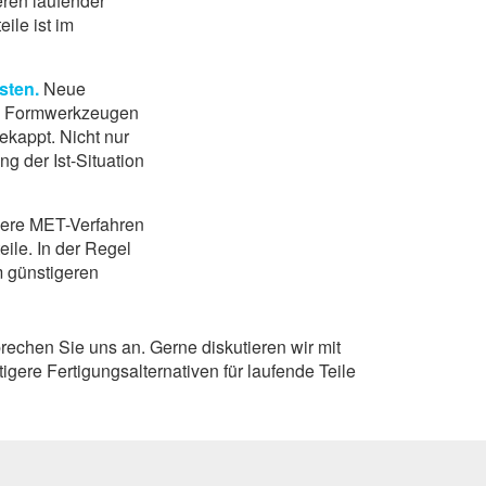
ieren laufender
eile ist im
sten.
Neue
n Form­werkzeugen
ekappt. Nicht nur
g der Ist-Situation
ere
MET
-Verfahren
eile. In der Regel
m günstigeren
echen Sie uns an. Gerne diskutieren wir mit
gere Fertigungsalternativen für laufende Teile