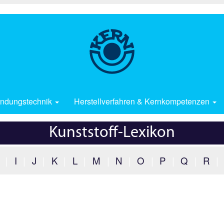
ndungstechnik
Herstellverfahren & Kernkompetenzen
Kunststoff-Lexikon
|
I
|
J
|
K
|
L
|
M
|
N
|
O
|
P
|
Q
|
R
|