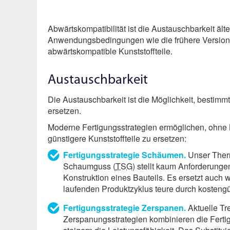
Abwärtskompatibilität ist die Austauschbarkeit ält
Anwendungs­bedingungen wie die frühere Versio
abwärtskompatible Kunststoffteile.
Austauschbarkeit
Die Austauschbarkeit ist die Möglichkeit, bestim
ersetzen.
Moderne Fertigungs­strategien ermöglichen, ohne 
günstigere Kunststoffteile zu ersetzen:
Fertigungs­strategie Schäumen.
Unser Ther
Schaumguss (
TSG
) stellt kaum Anforderunge
Konstruktion eines Bauteils. Es ersetzt auch
laufenden Produktzyklus teure durch kostengü
Fertigungs­strategie Zerspanen.
Aktuelle Tr
Zerspanungs­strategien kombinieren die Ferti