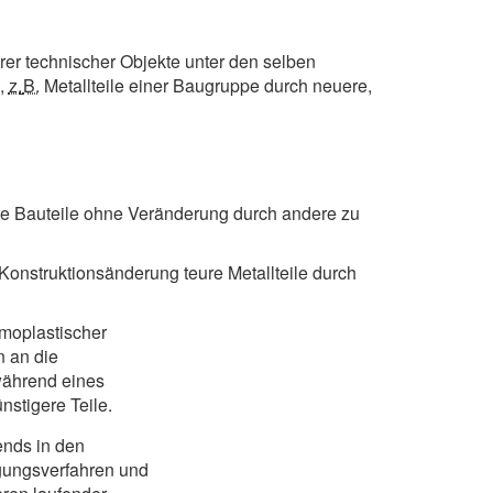
erer technischer Objekte unter den selben
n,
z.
B.
Metallteile einer Baugruppe durch neuere,
mte Bauteile ohne Veränderung durch andere zu
Konstruktionsänderung teure Metallteile durch
moplastischer
n an die
 während eines
nstigere Teile.
ends in den
gungs­verfahren und