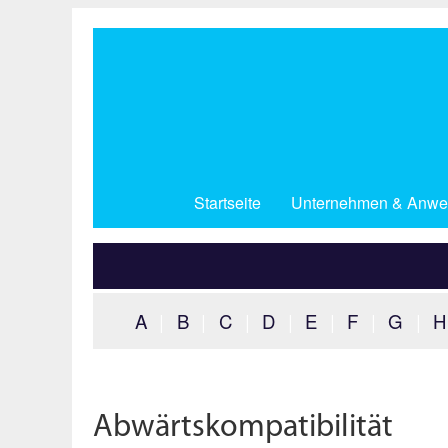
Direkt
zum
Inhalt
Startseite
Unternehmen & Anwe
A
|
B
|
C
|
D
|
E
|
F
|
G
|
H
Abwärtskompatibilität