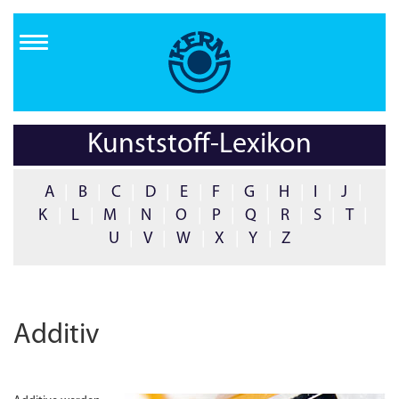
Direkt
zum
Inhalt
Kunststoff-Lexikon
A
|
B
|
C
|
D
|
E
|
F
|
G
|
H
|
I
|
J
|
K
|
L
|
M
|
N
|
O
|
P
|
Q
|
R
|
S
|
T
|
U
|
V
|
W
|
X
|
Y
|
Z
Additiv