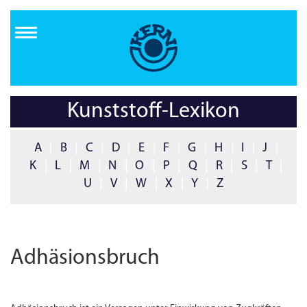
Direkt
zum
Inhalt
Kunststoff-Lexikon
A
|
B
|
C
|
D
|
E
|
F
|
G
|
H
|
I
|
J
|
K
|
L
|
M
|
N
|
O
|
P
|
Q
|
R
|
S
|
T
|
U
|
V
|
W
|
X
|
Y
|
Z
Adhäsionsbruch