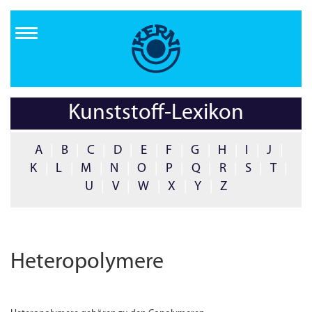
Direkt
zum
Inhalt
Kunststoff-Lexikon
A
|
B
|
C
|
D
|
E
|
F
|
G
|
H
|
I
|
J
|
K
|
L
|
M
|
N
|
O
|
P
|
Q
|
R
|
S
|
T
|
U
|
V
|
W
|
X
|
Y
|
Z
Heteropolymere