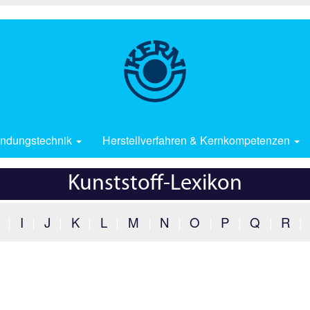
ndungstechnik
Herstellverfahren & Kernkompetenzen
Kunststoff-Lexikon
|
I
|
J
|
K
|
L
|
M
|
N
|
O
|
P
|
Q
|
R
|