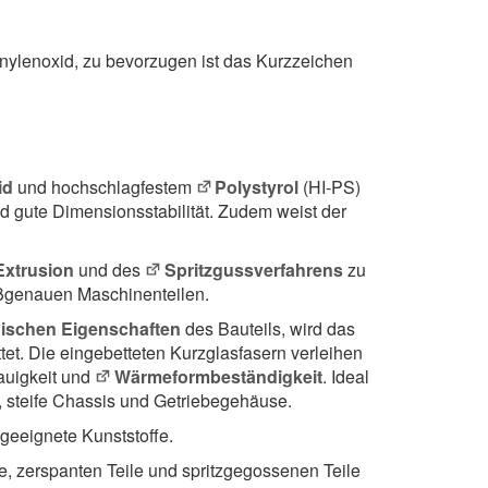
nylenoxid, zu bevorzugen ist das Kurzzeichen
id
und hochschlagfestem
Polystyrol
(HI-PS)
d gute Dimensionsstabilität. Zudem weist der
Extrusion
und des
Spritzgussverfahrens
zu
ßgenauen Maschinenteilen.
ischen Eigenschaften
des Bauteils, wird das
tet. Die eingebetteten Kurzglasfasern verleihen
auigkeit und
Wärmeform­beständigkeit
. Ideal
, steife Chassis und Getriebegehäuse.
geeignete Kunststoffe.
e, zerspanten Teile und spritzgegossenen Teile