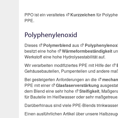
PPO ist ein veraltetes
Kurzzeichen
für Polyphe
PPE.
Polyphenylenoxid
Dieses
Polymerblend
aus
Polyphenylenox
besitzt eine hohe
Wärmeform­beständigkeit
un
Werkstoff eine hohe Hydrolysestabilität auf.
Wir verarbeiten modifiziertes PPE mit Hilfe der
Gehäusebauteilen, Pumpenteilen und andere ma
Bei gesteigerten Anforderungen an die
mechan
PPE mit einer
Glasfaser­verstärkung
ausgestat
dem Blend eine sehr hohe
Steifigkeit
, Maßgen
für Bauteile im Heißwasser oder sehr maßgetreue
Darüberhinaus sind viele PPE-Blends trinkwasser
Einen ausführlichen Artikel über unsere Halbzeug