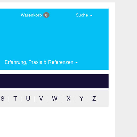
Warenkorb
Suche
0
Erfahrung,
Praxis & Referenzen
S
|
T
|
U
|
V
|
W
|
X
|
Y
|
Z