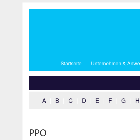
Direkt
zum
Inhalt
Startseite
Unternehmen & Anwe
A
|
B
|
C
|
D
|
E
|
F
|
G
|
H
PPO