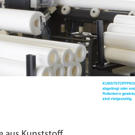
KUNSTSTOFFPROF
abgelängt oder end
Rollenkern gewickel
sind vielgestaltig.
e aus Kunststoff.