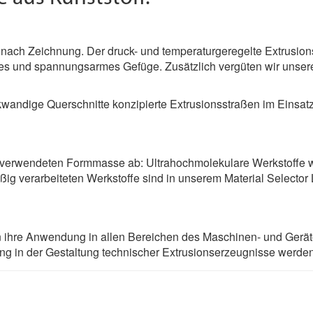
 nach Zeichnung. Der druck- und temperatur­geregelte Extrusion
ges und spannungsarmes Gefüge. Zusätzlich vergüten wir unse
kwandige Querschnitte konzipierte Extrusionsstraßen im Einsatz
 verwendeten Formmasse ab: Ultrahoch­molekulare Werkstoffe w
g verarbeiteten Werkstoffe sind in unserem Material Selector L
en ihre Anwendung in allen Bereichen des Maschinen- und Geräte
g in der Gestaltung technischer Extrusionserzeugnisse werden