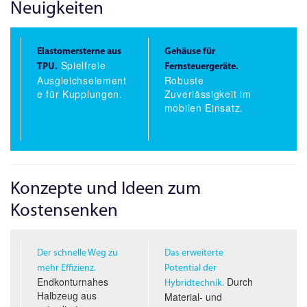
Neuigkeiten
Elastomersterne aus
Gehäuse für
Spielfreie
TPU.
Fernsteuergeräte.
Ausgleichselement
Robuste
e für Kupplungen.
Zuverlässigkeit im
mobilen Einsatz.
Konzepte und Ideen zum
Kostensenken
Der schnelle Weg zu
Das erweiterte
mehr Effizienz.
Potential der
Endkonturnahes
Durch
Hybridtechnik.
Halbzeug aus
Material- und