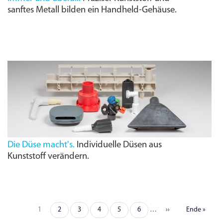
sanftes Metall bilden ein Handheld-Gehäuse.
Die Düse macht's.
Individuelle Düsen aus
Kunststoff verändern.
Seite
1
Seite
2
Seite
3
Seite
4
Seite
5
Seite
6
…
Nächste
››
Letzte
Ende »
Seitennummerierung
Seite
Seite