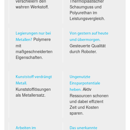
verschleiern den
Thermoplastischer
wahren Werkstoff.
Schaumguss und
Polyurethan im
Leistungs­vergleich.
Legierungen nur bei
Von gestern auf heute
Polymere
Metallen?
und übermorgen.
mit
Gesteuerte Qualität
maßgeschneiderten
durch Roboter.
Eigenschaften.
Kunststoff verdrängt
Ungenutzte
Metall.
Einsparpotentiale
Kunststofflösungen
Aktiv
heben.
als Metallersatz.
Ressourcen schonen
und dabei effizient
Zeit und Kosten
sparen.
Arbeiten im
Das unerkannte