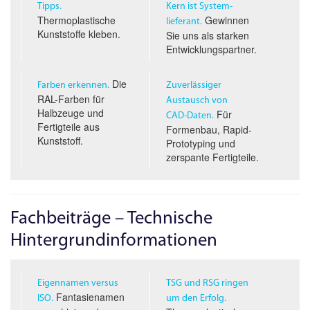
Tipps.
Kern ist System­
Thermoplastische
Gewinnen
lieferant.
Kunststoffe kleben.
Sie uns als starken
Entwicklungspartner.
Die
Farben erkennen.
Zuverlässiger
RAL-Farben für
Austausch von
Halbzeuge und
Für
CAD-D
aten.
Fertigteile aus
Formenbau, Rapid-
Kunststoff.
Prototyping und
zerspante Fertigteile.
Fachbeiträge – Technische
Hintergrundinformationen
Eigennamen versus
TSG und RSG ringen
Fantasienamen
ISO.
um den Erfolg.