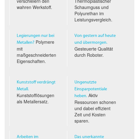
verschleiern den
Thermoplastischer
wahren Werkstoff.
Schaumguss und
Polyurethan im
Leistungs­vergleich.
Legierungen nur bei
Von gestern auf heute
Polymere
Metallen?
und übermorgen.
mit
Gesteuerte Qualität
maßgeschneiderten
durch Roboter.
Eigenschaften.
Kunststoff verdrängt
Ungenutzte
Metall.
Einsparpotentiale
Kunststofflösungen
Aktiv
heben.
als Metallersatz.
Ressourcen schonen
und dabei effizient
Zeit und Kosten
sparen.
Arbeiten im
Das unerkannte