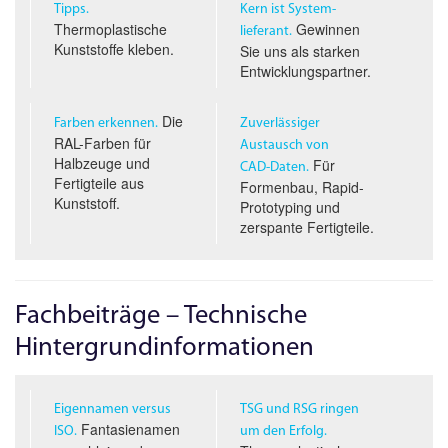
Tipps.
Kern ist System­
Thermoplastische
Gewinnen
lieferant.
Kunststoffe kleben.
Sie uns als starken
Entwicklungspartner.
Die
Farben erkennen.
Zuverlässiger
RAL-Farben für
Austausch von
Halbzeuge und
Für
CAD-D
aten.
Fertigteile aus
Formenbau, Rapid-
Kunststoff.
Prototyping und
zerspante Fertigteile.
Fachbeiträge – Technische
Hintergrundinformationen
Eigennamen versus
TSG und RSG ringen
Fantasienamen
ISO.
um den Erfolg.