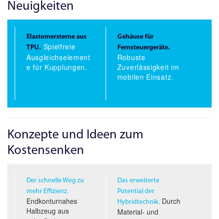
Neuigkeiten
Elastomersterne aus
Gehäuse für
Spielfreie
TPU.
Fernsteuergeräte.
Ausgleichselement
Robuste
e für Kupplungen.
Zuverlässigkeit im
mobilen Einsatz.
Konzepte und Ideen zum
Kostensenken
Der schnelle Weg zu
Das erweiterte
mehr Effizienz.
Potential der
Endkonturnahes
Durch
Hybridtechnik.
Halbzeug aus
Material- und