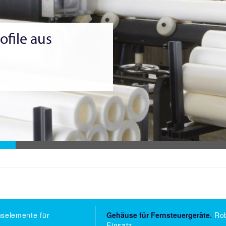
ofile aus
hselemente für
Gehäuse für Fernsteuergeräte.
Rob
Einsatz.