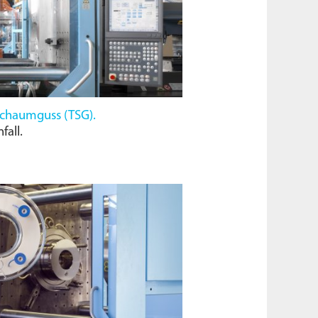
Schaumguss (
TSG
).
fall.