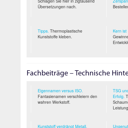
Schlagen Sie hier in zigtausend
Zerspan
Übersetzungen nach.
Bestelle
Tipps.
Thermoplastische
Kern ist
Kunststoffe kleben.
Gewinne
Entwickl
Fachbeiträge – Technische Hin
Eigennamen versus ISO.
TSG und
Fantasienamen verschleiern den
Erfolg.
T
wahren Werkstoff.
Schaumg
Leistung
Kunststoff verdrängt Metall.
Ungenut