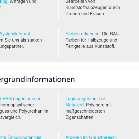
ung.
Anfragen und
Bearbeiten von
n.
Kunststoffhalbzeugen durch
Drehen und Fräsen.
 System­lieferant.
Farben erkennen.
Die RAL-
n Sie uns als starken
Farben für Halbzeuge und
ungspartner.
Fertigteile aus Kunststoff.
tergrundinformationen
 RSG ringen um den
Legierungen nur bei
hermoplastischer
Metallen?
Polymere mit
uss und Polyurethan im
maßgeschneiderten
s­vergleich.
Eigenschaften.
zte Einsparpotentiale
Arbeiten im Grenzbereich.