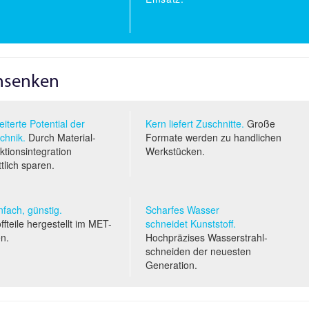
nsenken
iterte Potential der
Kern liefert Zuschnitte.
Große
chnik.
Durch Material-
Formate werden zu handlichen
tionsintegration
Werkstücken.
ttlich sparen.
infach, günstig.
Scharfes Wasser
ffteile hergestellt im
MET
-
schneidet Kunststoff.
en.
Hochpräzises Wasserstrahl­
schneiden der neuesten
Generation.