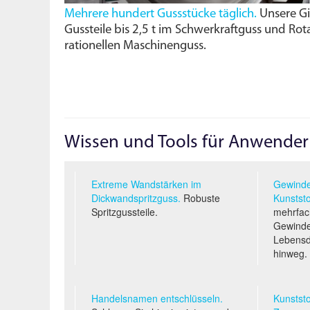
Mehrere hundert Gussstücke täglich.
Unsere Gie
Gussteile bis 2,5 t im Schwerkraftguss und Rota
rationellen Maschinenguss.
Wissen und Tools für Anwender
Extreme Wandstärken im
Gewinde
Dickwandspritzguss.
Robuste
Kunststo
Spritzgussteile.
mehrfac
Gewinde
Lebens
hinweg.
Handelsnamen entschlüsseln.
Kunststo