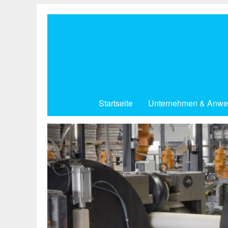
Direkt
zum
Inhalt
Startseite
Unternehmen & Anwe
Zuverlässig von Anfang an.
Reinraum.