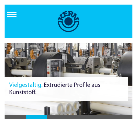
Direkt
zum
Inhalt
Zuverlässig von Anfang an.
Fertigung im
Reinraum.