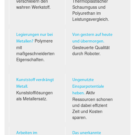
verschleiern den
Thermoplastischer
wahren Werkstoff.
Schaumguss und
Polyurethan im
Leistungs­vergleich.
Legierungen nur bei
Von gestern auf heute
Polymere
Metallen?
und übermorgen.
mit
Gesteuerte Qualität
maßgeschneiderten
durch Roboter.
Eigenschaften.
Kunststoff verdrängt
Ungenutzte
Metall.
Einsparpotentiale
Kunststofflösungen
Aktiv
heben.
als Metallersatz.
Ressourcen schonen
und dabei effizient
Zeit und Kosten
sparen.
Arbeiten im
Das unerkannte