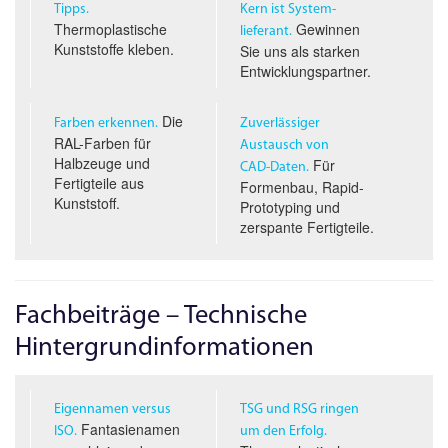
Tipps.
Kern ist System­
Thermoplastische
Gewinnen
lieferant.
Kunststoffe kleben.
Sie uns als starken
Entwicklungspartner.
Die
Farben erkennen.
Zuverlässiger
RAL-Farben für
Austausch von
Halbzeuge und
Für
CAD-D
aten.
Fertigteile aus
Formenbau, Rapid-
Kunststoff.
Prototyping und
zerspante Fertigteile.
Fachbeiträge – Technische
Hintergrundinformationen
Eigennamen versus
TSG und RSG ringen
Fantasienamen
ISO.
um den Erfolg.