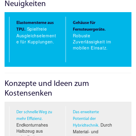
Neuigkeiten
Elastomersterne aus
Gehäuse für
Spielfreie
TPU.
Fernsteuergeräte.
Ausgleichselement
Robuste
e für Kupplungen.
Zuverlässigkeit im
mobilen Einsatz.
Konzepte und Ideen zum
Kostensenken
Der schnelle Weg zu
Das erweiterte
mehr Effizienz.
Potential der
Endkonturnahes
Durch
Hybridtechnik.
Halbzeug aus
Material- und