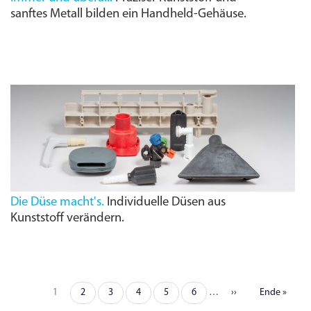
sanftes Metall bilden ein Handheld-Gehäuse.
Die Düse macht's.
Individuelle Düsen aus
Kunststoff verändern.
Seite
1
Seite
2
Seite
3
Seite
4
Seite
5
Seite
6
…
Nächste
››
Letzte
Ende »
Seitennummerierung
Seite
Seite