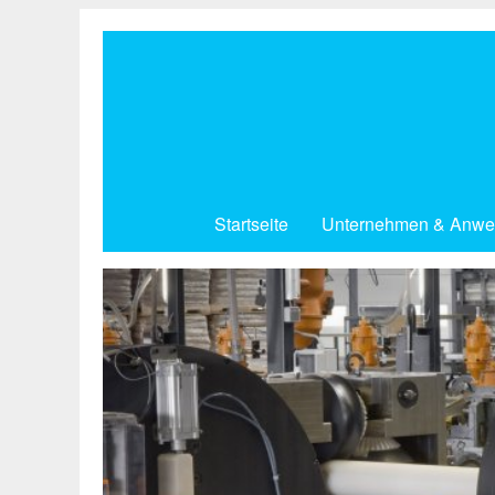
Direkt
zum
Inhalt
Startseite
Unternehmen & Anwe
Zuverlässig von Anfang an.
Reinraum.