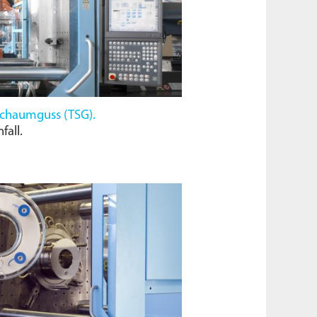
Schaumguss (
TSG
).
fall.