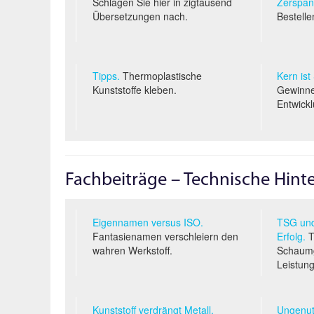
Schlagen Sie hier in zigtausend
Zerspan
Übersetzungen nach.
Bestelle
Tipps.
Thermoplastische
Kern ist
Kunststoffe kleben.
Gewinne
Entwickl
Fachbeiträge – Technische Hin
Eigennamen versus ISO.
TSG und
Fantasienamen verschleiern den
Erfolg.
T
wahren Werkstoff.
Schaumg
Leistung
Kunststoff verdrängt Metall.
Ungenut