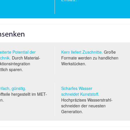
nsenken
iterte Potential der
Kern liefert Zuschnitte.
Große
chnik.
Durch Material-
Formate werden zu handlichen
tionsintegration
Werkstücken.
ttlich sparen.
infach, günstig.
Scharfes Wasser
ffteile hergestellt im
MET
-
schneidet Kunststoff.
en.
Hochpräzises Wasserstrahl­
schneiden der neuesten
Generation.