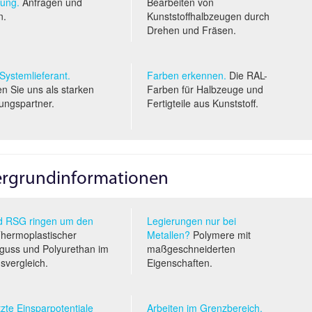
ung.
Anfragen und
Bearbeiten von
n.
Kunststoffhalbzeugen durch
Drehen und Fräsen.
 System­lieferant.
Farben erkennen.
Die RAL-
n Sie uns als starken
Farben für Halbzeuge und
ungspartner.
Fertigteile aus Kunststoff.
tergrundinformationen
 RSG ringen um den
Legierungen nur bei
hermoplastischer
Metallen?
Polymere mit
uss und Polyurethan im
maßgeschneiderten
s­vergleich.
Eigenschaften.
zte Einsparpotentiale
Arbeiten im Grenzbereich.