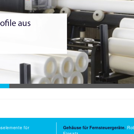
ofile aus
hselemente für
Gehäuse für Fernsteuergeräte.
Rob
Einsatz.