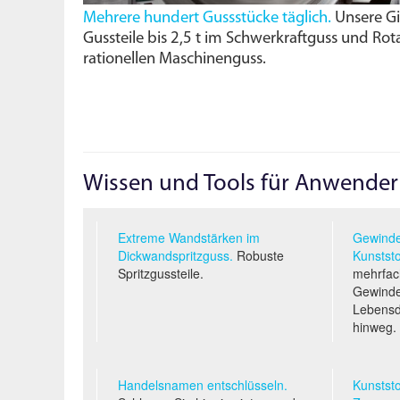
Mehrere hundert Gussstücke täglich.
Unsere Gie
Gussteile bis 2,5 t im Schwerkraftguss und Rota
rationellen Maschinenguss.
Wissen und Tools für Anwender
Extreme Wandstärken im
Gewinde
Dickwandspritzguss.
Robuste
Kunststo
Spritzgussteile.
mehrfac
Gewinde
Lebens
hinweg.
Handelsnamen entschlüsseln.
Kunststo